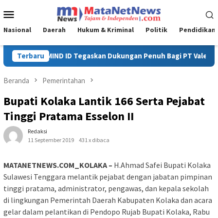
Loncat
Menu
ke
Mobile
konten
Nasional
Daerah
Hukum & Kriminal
Politik
Pendidikan
Bagi PT Vale di Pomalaa, Perkuat Kepastian Investasi dan Hiliri
Terbaru
Beranda
Pemerintahan
Bupati Kolaka Lantik 166 Serta Pejabat
Tinggi Pratama Esselon II
Redaksi
11 September 2019
431 x dibaca
MATANETNEWS.COM_KOLAKA –
H.Ahmad Safei Bupati Kolaka
Sulawesi Tenggara melantik pejabat dengan jabatan pimpinan
tinggi pratama, administrator, pengawas, dan kepala sekolah
di lingkungan Pemerintah Daerah Kabupaten Kolaka dan acara
gelar dalam pelantikan di Pendopo Rujab Bupati Kolaka, Rabu