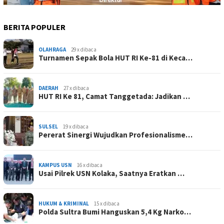
BERITA POPULER
OLAHRAGA
29 x dibaca
Turnamen Sepak Bola HUT RI Ke-81 di Keca…
DAERAH
27 x dibaca
HUT RI Ke 81, Camat Tanggetada: Jadikan …
SULSEL
19 x dibaca
Pererat Sinergi Wujudkan Profesionalisme…
KAMPUS USN
16 x dibaca
Usai Pilrek USN Kolaka, Saatnya Eratkan …
HUKUM & KRIMINAL
15 x dibaca
Polda Sultra Bumi Hanguskan 5,4 Kg Narko…