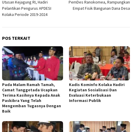
Utusan Kejagung RI, Hadiri
PemDes Ranokomea, Rampungkan
pos
Pelantikan Pengurus APDESI
Empat Fisik Bangunan Dana Desa
Kolaka Periode 2019-2024
POS TERKAIT
Pada Malam Ramah Tamah,
Kadis Kominfo Kolaka Hadiri
Camat Tanggetada Ucapkan
Kegiatan Sosialisasi Dan
Terima Kasihnya Kepada Anak
Evaluasi Keterbukaan
Paskibra Yang Telah
Informasi Publik
Mengemban Tugasnya Dengan
Baik