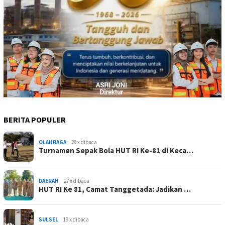
BERITA POPULER
OLAHRAGA
29 x dibaca
Turnamen Sepak Bola HUT RI Ke-81 di Keca…
DAERAH
27 x dibaca
HUT RI Ke 81, Camat Tanggetada: Jadikan …
SULSEL
19 x dibaca