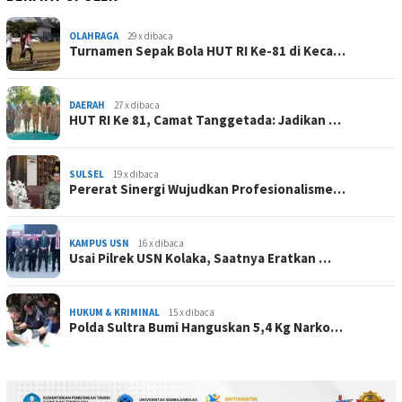
OLAHRAGA
29 x dibaca
Turnamen Sepak Bola HUT RI Ke-81 di Keca…
DAERAH
27 x dibaca
HUT RI Ke 81, Camat Tanggetada: Jadikan …
SULSEL
19 x dibaca
Pererat Sinergi Wujudkan Profesionalisme…
KAMPUS USN
16 x dibaca
Usai Pilrek USN Kolaka, Saatnya Eratkan …
HUKUM & KRIMINAL
15 x dibaca
Polda Sultra Bumi Hanguskan 5,4 Kg Narko…