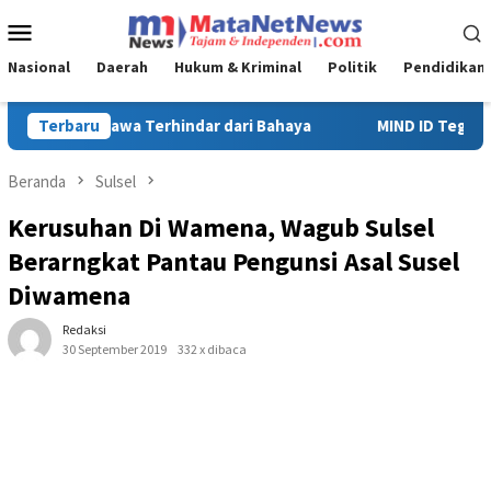
Loncat
Menu
ke
Mobile
konten
Nasional
Daerah
Hukum & Kriminal
Politik
Pendidikan
MIND ID Tegaskan Dukungan Penuh Bagi PT Vale di Pomalaa, Perku
Terbaru
Beranda
Sulsel
Kerusuhan Di Wamena, Wagub Sulsel
Berarngkat Pantau Pengunsi Asal Susel
Diwamena
Redaksi
30 September 2019
332 x dibaca