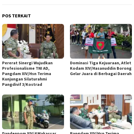
POS TERKAIT
Pererat Sinergi Wujudkan
Dominasi Tiga Kejuaraan, Atlet
Profesionalisme TNI AD,
Kodam XIV/Hasanuddin Borong
Pangdam XIV/Hsn Terima
Gelar Juara di Berbagai Daerah
Kunjungan Silaturahmi
Pangdivif 3/Kostrad
Dandenpom XIV/4 Makassar
Pangdam XIV/Hsn Terima