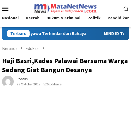
Loncat
Menu
ke
Mobile
konten
Nasional
Daerah
Hukum & Kriminal
Politik
Pendidikan
MIND ID Tegaskan Dukungan Penuh Bagi PT Vale di Pomalaa, Pe
Terbaru
Beranda
Edukasi
Haji Basri,Kades Palawai Bersama Warga
Sedang Giat Bangun Desanya
Redaksi
29 Oktober 2019
526 x dibaca