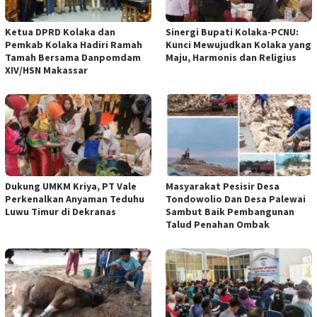
Ketua DPRD Kolaka dan
Sinergi Bupati Kolaka-PCNU:
Pemkab Kolaka Hadiri Ramah
Kunci Mewujudkan Kolaka yang
Tamah Bersama Danpomdam
Maju, Harmonis dan Religius
XIV/HSN Makassar
Dukung UMKM Kriya, PT Vale
Masyarakat Pesisir Desa
Perkenalkan Anyaman Teduhu
Tondowolio Dan Desa Palewai
Luwu Timur di Dekranas
Sambut Baik Pembangunan
Talud Penahan Ombak