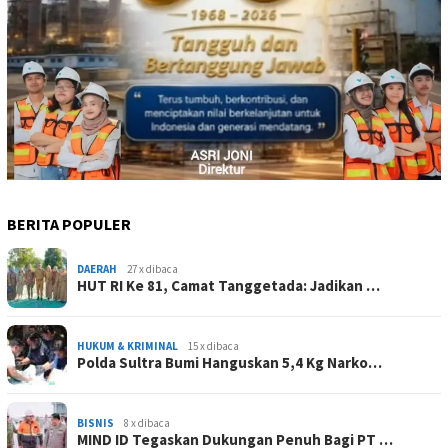
BERITA POPULER
DAERAH
27 x dibaca
HUT RI Ke 81, Camat Tanggetada: Jadikan …
HUKUM & KRIMINAL
15 x dibaca
Polda Sultra Bumi Hanguskan 5,4 Kg Narko…
BISNIS
8 x dibaca
MIND ID Tegaskan Dukungan Penuh Bagi PT …