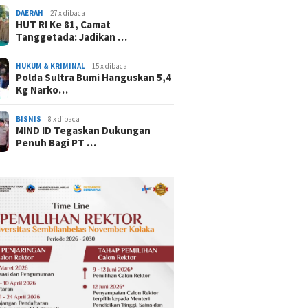
DAERAH
27 x dibaca
HUT RI Ke 81, Camat
Tanggetada: Jadikan …
HUKUM & KRIMINAL
15 x dibaca
Polda Sultra Bumi Hanguskan 5,4
Kg Narko…
BISNIS
8 x dibaca
MIND ID Tegaskan Dukungan
Penuh Bagi PT …