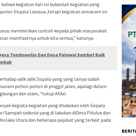
 bahwa kegiatan kali ini bukanlah kegiatan yang
yunior Sispala Lasusua ,tetapi kegiatan semacam ini
a harus memberikan contoh kepada pihak masyarakat
sar mamfaatnya untuk kita semua,” katanya.
 Desa Tondowolio Dan Desa Palewai Sambut Baik
Ombak
terhadap adik adik Sispala yang yang lainya sudah
anam pohon pohon di pinggir jalan, apalagi dalam
gkungan dan alam, “tutup Afdal.
anyak kegiata kegiatan yang dilakukan oleh Sispala
i Sampah sedunia yang di lakukan diDesa Pitulua dan
i Kolaka Utara dan beberapa pejabat yang terkait pada
BERIT