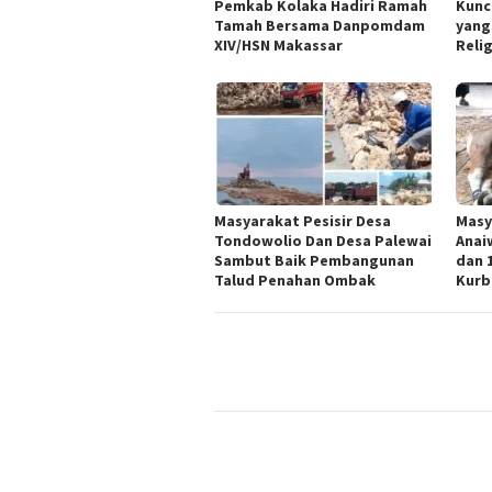
Pemkab Kolaka Hadiri Ramah
Kunc
Tamah Bersama Danpomdam
yang
XIV/HSN Makassar
Reli
Masyarakat Pesisir Desa
Masy
Tondowolio Dan Desa Palewai
Anai
Sambut Baik Pembangunan
dan 
Talud Penahan Ombak
Kurb