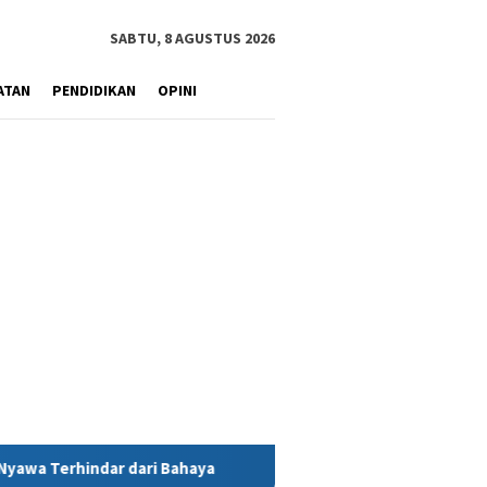
SABTU, 8 AGUSTUS 2026
ATAN
PENDIDIKAN
OPINI
 Bahaya
MIND ID Tegaskan Dukungan Penuh Bagi PT Vale di 