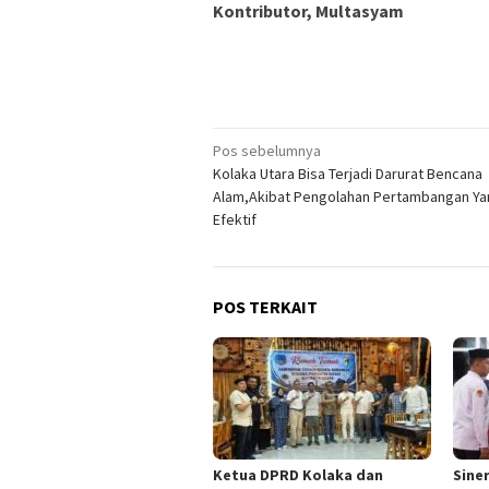
Kontributor, Multasyam
Navigasi
Pos sebelumnya
Kolaka Utara Bisa Terjadi Darurat Bencana
pos
Alam,Akibat Pengolahan Pertambangan Ya
Efektif
POS TERKAIT
Ketua DPRD Kolaka dan
Sine