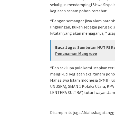
sekaligus mendampingi Siswa Sisp
kegiatan tanam pohon tersebut.
“Dengan semangat jiwa alam para si
lingkungan, bukan sebagai perusak l
kitalah yang akan menjaganya, ” uc
Baca Juga:
Sambutan HUT RI Ke 
Penanaman Mangrove
“Dan tak lupa pula kami ucapkan teri
mengikuti kegiatan aksi tanam pohon
Mahasiswa Islam Indonesia (PMII) K
UNUSRA), SMAN 1 Kolaka Utara, KP
LENTERA SULTRA”, tutur Iwayan Jam
Disampin itu juga Afdal ssbagai angg