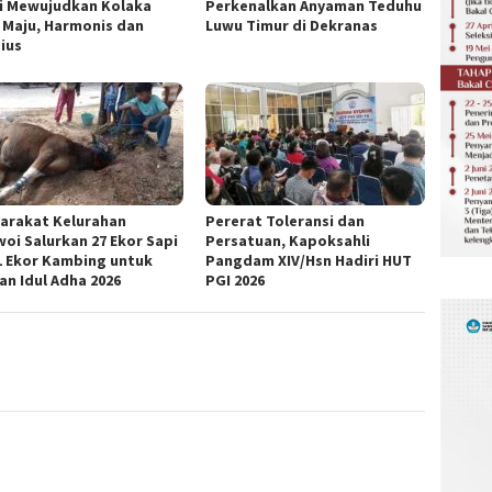
i Mewujudkan Kolaka
Perkenalkan Anyaman Teduhu
 Maju, Harmonis dan
Luwu Timur di Dekranas
gius
arakat Kelurahan
Pererat Toleransi dan
woi Salurkan 27 Ekor Sapi
Persatuan, Kapoksahli
1 Ekor Kambing untuk
Pangdam XIV/Hsn Hadiri HUT
an Idul Adha 2026
PGI 2026