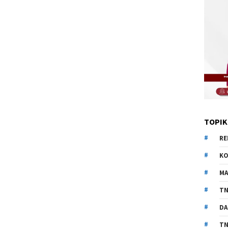
TOPIK
RE
KO
MA
TN
DA
TN