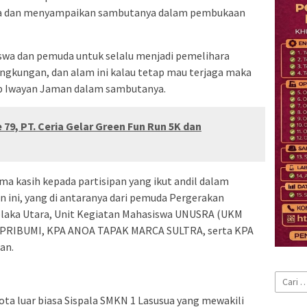
ala dan menyampaikan sambutanya dalam pembukaan
swa dan pemuda untuk selalu menjadi pemelihara
ingkungan, dan alam ini kalau tetap mau terjaga maka
ap Iwayan Jaman dalam sambutanya.
79, PT. Ceria Gelar Green Fun Run 5K dan
ma kasih kepada partisipan yang ikut andil dalam
 ini, yang di antaranya dari pemuda Pergerakan
olaka Utara, Unit Kegiatan Mahasiswa UNUSRA (UKM
A PRIBUMI, KPA ANOA TAPAK MARCA SULTRA, serta KPA
an.
Cari
untuk:
ota luar biasa Sispala SMKN 1 Lasusua yang mewakili