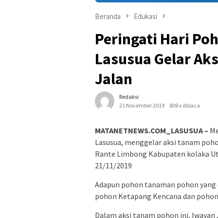
Beranda
Edukasi
Peringati Hari Po
Lasusua Gelar Ak
Jalan
Redaksi
21 November 2019
808 x dibaca
MATANETNEWS.COM_LASUSUA –
Me
Lasusua, menggelar aksi tanam pohon
Rante Limbong Kabupaten kolaka Uta
21/11/2019
Adapun pohon tanaman pohon yang di 
pohon Ketapang Kencana dan pohon
Dalam aksi tanam pohon ini, Iwayan