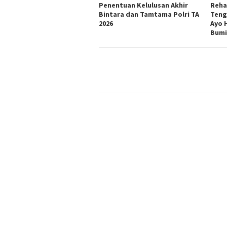
Penentuan Kelulusan Akhir
Reha
Bintara dan Tamtama Polri TA
Teng
2026
Ayo 
Bumi