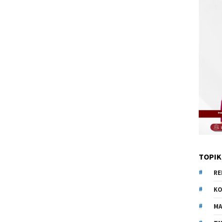
TOPIK
RE
KO
MA