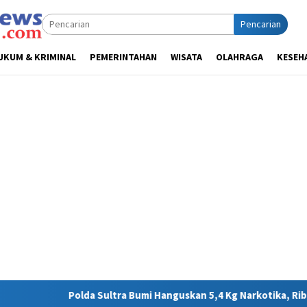
Pencarian
UKUM & KRIMINAL
PEMERINTAHAN
WISATA
OLAHRAGA
KESEH
Sultra Bumi Hanguskan 5,4 Kg Narkotika, Ribuan Nyawa Terhindar