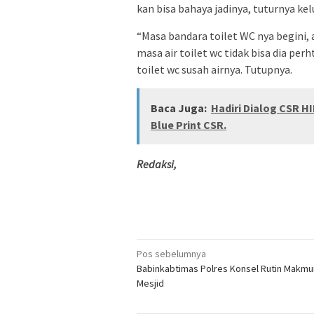
kan bisa bahaya jadinya, tuturnya kel
“Masa bandara toilet WC nya begini, a
masa air toilet wc tidak bisa dia per
toilet wc susah airnya. Tutupnya.
Baca Juga:
Hadiri Dialog CSR 
Blue Print CSR.
Redaksi,
Navigasi
Pos sebelumnya
Babinkabtimas Polres Konsel Rutin Makmu
pos
Mesjid