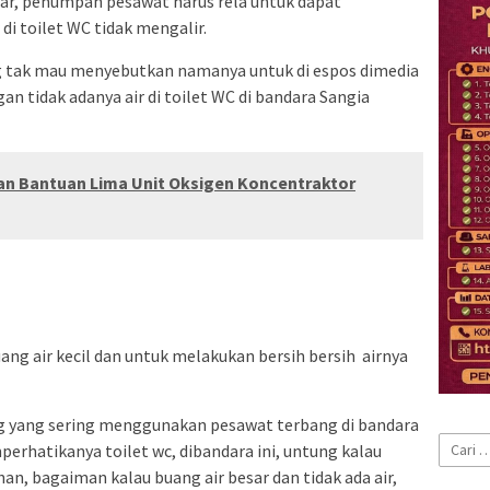
r, penumpan pesawat harus rela untuk dapat
di toilet WC tidak mengalir.
 tak mau menyebutkan namanya untuk di espos dimedia
n tidak adanya air di toilet WC di bandara Sangia
an Bantuan Lima Unit Oksigen Koncentraktor
ang air kecil dan untuk melakukan bersih bersih airnya
g yang sering menggunakan pesawat terbang di bandara
Cari
erhatikanya toilet wc, dibandara ini, untung kalau
untuk:
han, bagaiman kalau buang air besar dan tidak ada air,