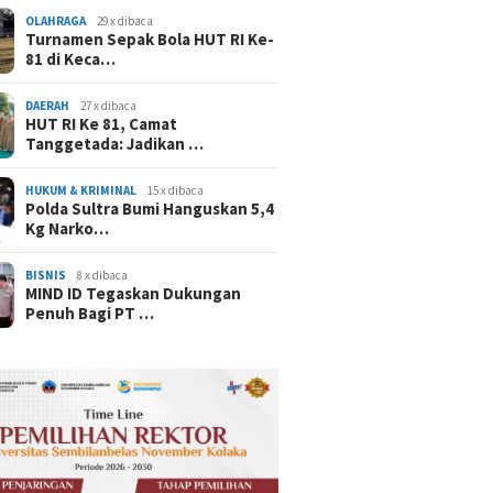
OLAHRAGA
29 x dibaca
Turnamen Sepak Bola HUT RI Ke-
81 di Keca…
DAERAH
27 x dibaca
HUT RI Ke 81, Camat
Tanggetada: Jadikan …
HUKUM & KRIMINAL
15 x dibaca
Polda Sultra Bumi Hanguskan 5,4
Kg Narko…
BISNIS
8 x dibaca
MIND ID Tegaskan Dukungan
Penuh Bagi PT …