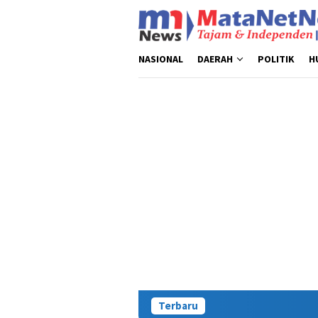
Loncat
ke
konten
NASIONAL
DAERAH
POLITIK
H
Terbaru
Polda 