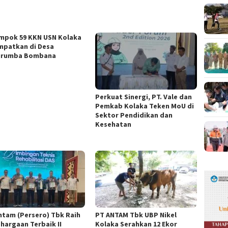
mpok 59 KKN USN Kolaka
mpatkan di Desa
urumba Bombana
Perkuat Sinergi, PT. Vale dan
Pemkab Kolaka Teken MoU di
Sektor Pendidikan dan
Kesehatan
ntam (Persero) Tbk Raih
PT ANTAM Tbk UBP Nikel
hargaan Terbaik II
Kolaka Serahkan 12 Ekor