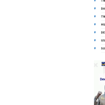
TN
DA
TN
HU
DE
US
SU