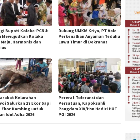
rgi Bupati Kolaka-PCNU:
Dukung UMKM Kriya, PT Vale
i Mewujudkan Kolaka
Perkenalkan Anyaman Teduhu
 Maju, Harmonis dan
Luwu Timur di Dekranas
gius
arakat Kelurahan
Pererat Toleransi dan
woi Salurkan 27 Ekor Sapi
Persatuan, Kapoksahli
1 Ekor Kambing untuk
Pangdam XIV/Hsn Hadiri HUT
an Idul Adha 2026
PGI 2026