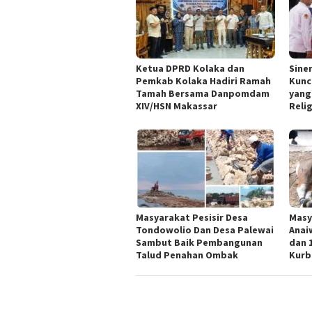
Ketua DPRD Kolaka dan
Sine
Pemkab Kolaka Hadiri Ramah
Kunc
Tamah Bersama Danpomdam
yang
XIV/HSN Makassar
Reli
Masyarakat Pesisir Desa
Masy
Tondowolio Dan Desa Palewai
Anai
Sambut Baik Pembangunan
dan 
Talud Penahan Ombak
Kurb