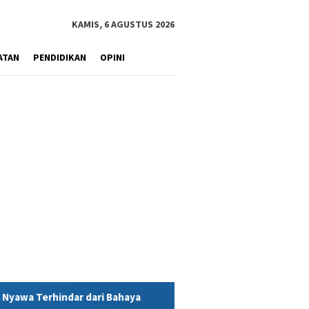
KAMIS, 6 AGUSTUS 2026
ATAN
PENDIDIKAN
OPINI
ahaya
MIND ID Tegaskan Dukungan Penuh Bagi PT Vale di P