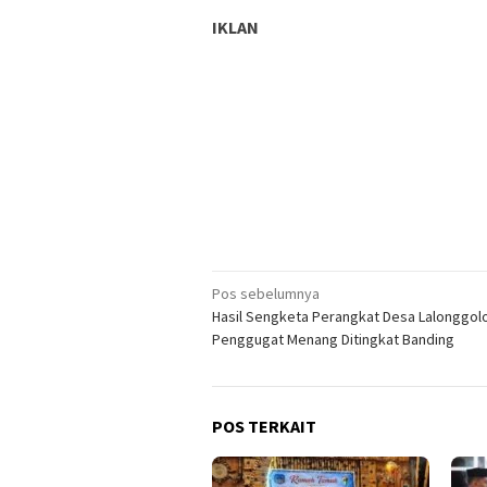
IKLAN
Navigasi
Pos sebelumnya
Hasil Sengketa Perangkat Desa Lalonggol
pos
Penggugat Menang Ditingkat Banding
POS TERKAIT