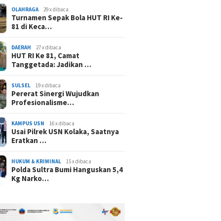
OLAHRAGA
29 x dibaca
Turnamen Sepak Bola HUT RI Ke-
81 di Keca…
DAERAH
27 x dibaca
HUT RI Ke 81, Camat
Tanggetada: Jadikan …
SULSEL
19 x dibaca
Pererat Sinergi Wujudkan
Profesionalisme…
KAMPUS USN
16 x dibaca
Usai Pilrek USN Kolaka, Saatnya
Eratkan …
HUKUM & KRIMINAL
15 x dibaca
Polda Sultra Bumi Hanguskan 5,4
Kg Narko…