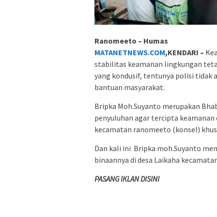
Ranomeeto – Humas
MATANETNEWS.COM
,KENDARI –
Kea
stabilitas keamanan lingkungan te
yang kondusif, tentunya polisi tid
bantuan masyarakat.
Bripka Moh.Suyanto merupakan Bhab
penyuluhan agar tercipta keamanan 
kecamatan ranomeeto (konsel) khus
Dan kali ini Bripka moh.Suyanto m
binaannya di desa Laikaha kecamatan
PASANG IKLAN DISINI