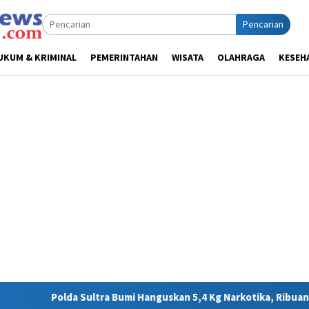
Pencarian
UKUM & KRIMINAL
PEMERINTAHAN
WISATA
OLAHRAGA
KESEH
Bumi Hanguskan 5,4 Kg Narkotika, Ribuan Nyawa Terhindar dari B