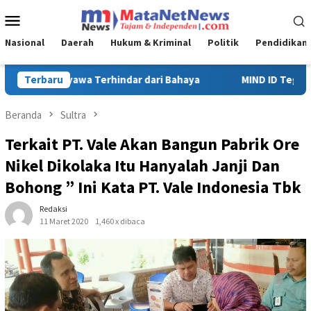
Loncat
Menu
ke
Mobile
konten
Nasional
Daerah
Hukum & Kriminal
Politik
Pendidikan
MIND ID Tegaskan Dukungan Penuh Bagi PT Vale di Pomalaa, Pe
Terbaru
Beranda
Sultra
Terkait PT. Vale Akan Bangun Pabrik Ore
Nikel Dikolaka Itu Hanyalah Janji Dan
Bohong ” Ini Kata PT. Vale Indonesia Tbk
Redaksi
11 Maret 2020
1,460 x dibaca