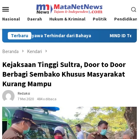
Loncat
Menu
ke
Mobile
konten
Nasional
Daerah
Hukum & Kriminal
Politik
Pendidikan
MIND ID Tegaskan Dukungan Penuh Bagi PT Vale di Pomalaa, Per
Terbaru
Beranda
Kendari
Kejaksaan Tinggi Sultra, Door to Door
Berbagi Sembako Khusus Masyarakat
Kurang Mampu
Redaksi
7 Mei 2020
484 x dibaca