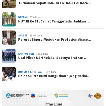
Turnamen Sepak Bola HUT RI Ke-81 di Keca…
DAERAH
27 x dibaca
HUT RI Ke 81, Camat Tanggetada: Jadikan …
SULSEL
19 x dibaca
Pererat Sinergi Wujudkan Profesionalisme…
KAMPUS USN
16 x dibaca
Usai Pilrek USN Kolaka, Saatnya Eratkan …
HUKUM & KRIMINAL
15 x dibaca
Polda Sultra Bumi Hanguskan 5,4 Kg Narko…