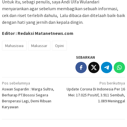
Untuk itu, sebagi penulis, saya Andi Ulfa Wulandari
menyarankan agar sebelum membagikan sebuah informasi,
cek dan riset terlebih dahulu, Lalu dibaca dan ditelaah baik-baik
dengan hati yang jernih dan kepala dingin.
Editor : Redaksi Matanetnews.com
Mahasiswa
Makassar
Opini
SEBARKAN
Navigasi
Pos sebelumnya
Pos berikutnya
Aswan Supardin : Warga Sultra,
Update Corona Di Indonesia Per 16
pos
Berharap PT.Bososi Segera
Mei: 17.025 Positif, 3.911 Sembuh,
Beroperasi Lagi, Demi Ribuan
1.089 Meninggal
Karyawan