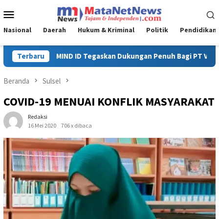
Loncat
Menu
ke
Mobile
konten
Nasional
Daerah
Hukum & Kriminal
Politik
Pendidikan
nuh Bagi PT Vale di Pomalaa, Perkuat Kepastian Investasi dan Hi
Terbaru
Beranda
Sulsel
COVID-19 MENUAI KONFLIK MASYARAKAT
Redaksi
16 Mei 2020
706 x dibaca