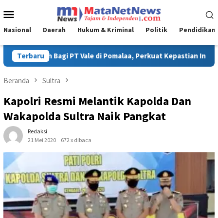
Loncat
Menu
ke
Mobile
konten
Nasional
Daerah
Hukum & Kriminal
Politik
Pendidikan
Perkuat Kepastian Investasi dan Hilirisasi Berkelanjutan
Terbaru
Beranda
Sultra
Kapolri Resmi Melantik Kapolda Dan
Wakapolda Sultra Naik Pangkat
Redaksi
21 Mei 2020
672 x dibaca