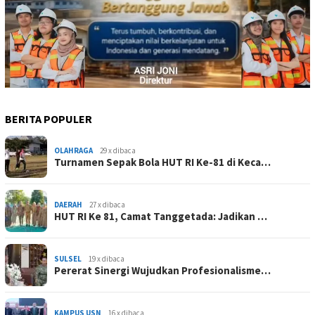
BERITA POPULER
OLAHRAGA
29 x dibaca
Turnamen Sepak Bola HUT RI Ke-81 di Keca…
DAERAH
27 x dibaca
HUT RI Ke 81, Camat Tanggetada: Jadikan …
SULSEL
19 x dibaca
Pererat Sinergi Wujudkan Profesionalisme…
KAMPUS USN
16 x dibaca