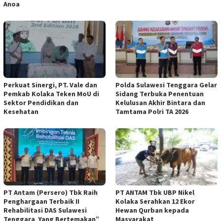
Anoa
Perkuat Sinergi, PT. Vale dan
Polda Sulawesi Tenggara Gelar
Pemkab Kolaka Teken MoU di
Sidang Terbuka Penentuan
Sektor Pendidikan dan
Kelulusan Akhir Bintara dan
Kesehatan
Tamtama Polri TA 2026
PT Antam (Persero) Tbk Raih
PT ANTAM Tbk UBP Nikel
Penghargaan Terbaik II
Kolaka Serahkan 12 Ekor
Rehabilitasi DAS Sulawesi
Hewan Qurban kepada
Tenggara Yang Bertemakan”
Masyarakat