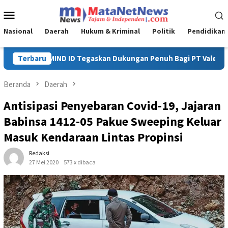
Loncat
Menu
ke
Mobile
konten
Nasional
Daerah
Hukum & Kriminal
Politik
Pendidikan
Bagi PT Vale di Pomalaa, Perkuat Kepastian Investasi dan Hiliri
Terbaru
Beranda
Daerah
Antisipasi Penyebaran Covid-19, Jajaran
Babinsa 1412-05 Pakue Sweeping Keluar
Masuk Kendaraan Lintas Propinsi
Redaksi
27 Mei 2020
573 x dibaca