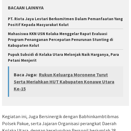
BACAAN LAINNYA
PT. Riota Jaya Lestari Berkomitmen Dalam Pemanfaatan Yang
Positif Kepada Masyarakat Kolut
Mahasiswa KKN USN Kolaka Menggelar Rapat Evaluasi
Program Penanganan Percepatan Penurunan Stunting di
Kabupaten Kolut
Pupuk Subsidi di Kolaka Utara Melonjak Naik Harganya, Para
Petani Menjerit
Baca Juga:
Rukun Keluarga Moronene Turut
Serta Meriahkan HUT Kabupaten Konawe Utara
Ke-15
Kegiatan ini, Juga Bersinergik dengan Babhinkambtibmas
Polsek Pakue, serta Jajaran Organisasi perangkat Daerah
Kolaka Utara, dengan keseluruhan Personil berjumlah 28