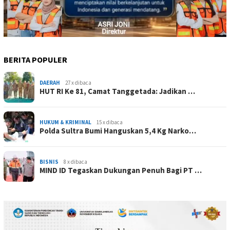
BERITA POPULER
DAERAH
27 x dibaca
HUT RI Ke 81, Camat Tanggetada: Jadikan …
HUKUM & KRIMINAL
15 x dibaca
Polda Sultra Bumi Hanguskan 5,4 Kg Narko…
BISNIS
8 x dibaca
MIND ID Tegaskan Dukungan Penuh Bagi PT …