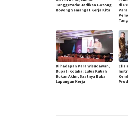
Tanggetada: Jadikan Gotong
di P
Royong Semangat Kerja Kita
Para
Peme
Tang
Di hadapan Para Wisudawan,
Efisi
Bupati Kolaka: Lulus Kuliah
Inst
Bukan Akhir, Saatnya Buka
Kend
Lapangan Kerja
Prod