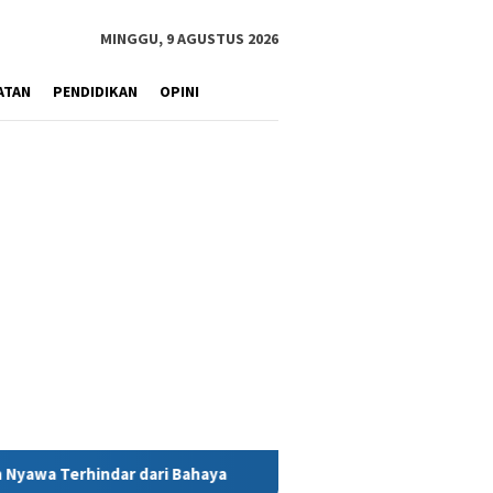
MINGGU, 9 AGUSTUS 2026
ATAN
PENDIDIKAN
OPINI
ya
MIND ID Tegaskan Dukungan Penuh Bagi PT Vale di Pomal