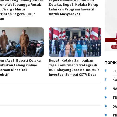
eoho Watubangga Rusak
Kolaka, Bupati Kolaka Harap
h, Warga Minta
Lahirkan Program Inovatif
rintah Segera Turun
Untuk Masyarakat
an
ensi Aset: Bupati Kolaka
Bupati Kolaka Sampaikan
TOPIK
ruksikan Lelang Online
Tiga Komitmen Strategis di
araan Dinas Tak
HUT Bhayangkara Ke-80, Mulai
RE
uktif
Investasi Sampai CCTV Desa
KO
MA
TN
DA
TN