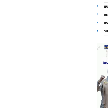
HU
DE
US
SU