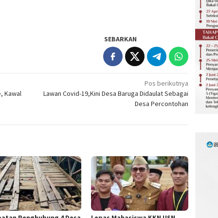
SEBARKAN
Pos berikutnya
e, Kawal
Lawan Covid-19,Kini Desa Baruga Didaulat Sebagai
Desa Percontohan
atan Penghubung 4 Desa
Lepas Mahasiswa KKN USN