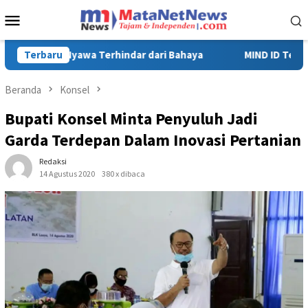
Loncat
Menu
ke
Mobile
konten
MIND ID Tegaskan Dukungan Penuh Bagi PT Vale di Pomalaa, P
Terbaru
Beranda
Konsel
Bupati Konsel Minta Penyuluh Jadi
Garda Terdepan Dalam Inovasi Pertanian
Redaksi
14 Agustus 2020
380 x dibaca