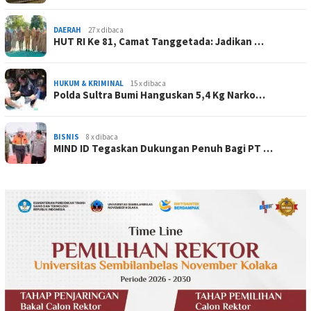
DAERAH
27 x dibaca
HUT RI Ke 81, Camat Tanggetada: Jadikan …
HUKUM & KRIMINAL
15 x dibaca
Polda Sultra Bumi Hanguskan 5,4 Kg Narko…
BISNIS
8 x dibaca
MIND ID Tegaskan Dukungan Penuh Bagi PT …