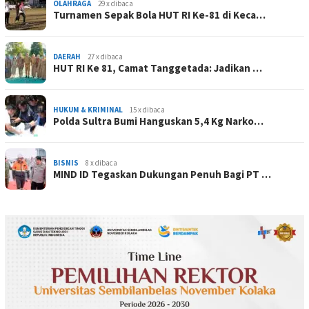
OLAHRAGA
29 x dibaca
Turnamen Sepak Bola HUT RI Ke-81 di Keca…
DAERAH
27 x dibaca
HUT RI Ke 81, Camat Tanggetada: Jadikan …
HUKUM & KRIMINAL
15 x dibaca
Polda Sultra Bumi Hanguskan 5,4 Kg Narko…
BISNIS
8 x dibaca
MIND ID Tegaskan Dukungan Penuh Bagi PT …