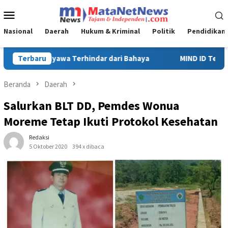
Loncat
Menu
ke
Mobile
konten
Nasional
Daerah
Hukum & Kriminal
Politik
Pendidikan
haya
Terbaru
MIND ID Tegaskan Dukungan Penuh Bagi PT Vale di Po
Beranda
Daerah
Salurkan BLT DD, Pemdes Wonua
Moreme Tetap Ikuti Protokol Kesehatan
Redaksi
5 Oktober 2020
394 x dibaca