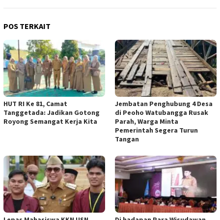
POS TERKAIT
HUT RI Ke 81, Camat
Jembatan Penghubung 4 Desa
Tanggetada: Jadikan Gotong
di Peoho Watubangga Rusak
Royong Semangat Kerja Kita
Parah, Warga Minta
Pemerintah Segera Turun
Tangan
Lepas Mahasiswa KKN USN
Di hadapan Para Wisudawan,