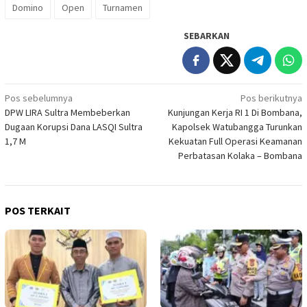
Domino
Open
Turnamen
SEBARKAN
Navigasi
Pos sebelumnya
Pos berikutnya
DPW LIRA Sultra Membeberkan
Kunjungan Kerja RI 1 Di Bombana,
pos
Dugaan Korupsi Dana LASQI Sultra
Kapolsek Watubangga Turunkan
1,7 M
Kekuatan Full Operasi Keamanan
Perbatasan Kolaka – Bombana
POS TERKAIT