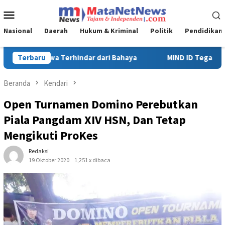
Loncat
Menu
ke
Mobile
konten
Nasional
Daerah
Hukum & Kriminal
Politik
Pendidikan
MIND ID Tegaskan Dukungan Penuh Bagi PT Vale di Pomalaa, Per
Terbaru
Beranda
Kendari
Open Turnamen Domino Perebutkan
Piala Pangdam XIV HSN, Dan Tetap
Mengikuti ProKes
Redaksi
19 Oktober 2020
1,251 x dibaca