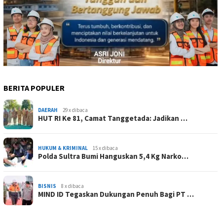
BERITA POPULER
DAERAH
29 x dibaca
HUT RI Ke 81, Camat Tanggetada: Jadikan …
HUKUM & KRIMINAL
15 x dibaca
Polda Sultra Bumi Hanguskan 5,4 Kg Narko…
BISNIS
8 x dibaca
MIND ID Tegaskan Dukungan Penuh Bagi PT …