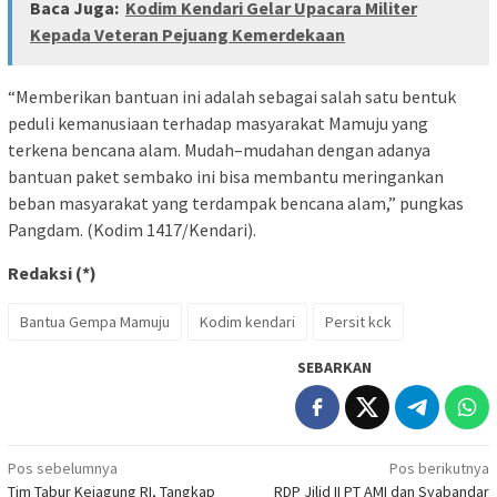
Baca Juga:
Kodim Kendari Gelar Upacara Militer
Kepada Veteran Pejuang Kemerdekaan
“Memberikan bantuan ini adalah sebagai salah satu bentuk
peduli kemanusiaan terhadap masyarakat Mamuju yang
terkena bencana alam. Mudah–mudahan dengan adanya
bantuan paket sembako ini bisa membantu meringankan
beban masyarakat yang terdampak bencana alam,” pungkas
Pangdam. (Kodim 1417/Kendari).
Redaksi (*)
Bantua Gempa Mamuju
Kodim kendari
Persit kck
SEBARKAN
Navigasi
Pos sebelumnya
Pos berikutnya
Tim Tabur Kejagung RI, Tangkap
RDP Jilid II PT AMI dan Syabandar