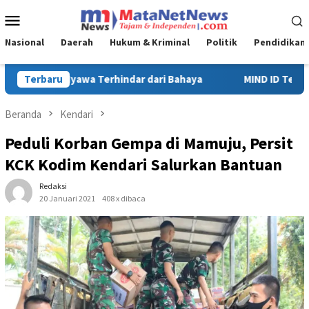
Loncat
Menu
ke
Mobile
konten
Nasional
Daerah
Hukum & Kriminal
Politik
Pendidikan
MIND ID Tegaskan Dukungan Penuh Bagi PT Vale di Pomalaa, Pe
Terbaru
Beranda
Kendari
Peduli Korban Gempa di Mamuju, Persit
KCK Kodim Kendari Salurkan Bantuan
Redaksi
20 Januari 2021
408 x dibaca