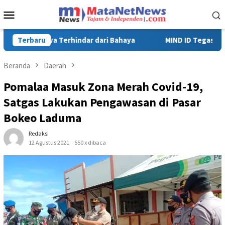
Loncat
Menu
ke
Mobile
konten
MIND ID Tegaskan Dukungan Penuh Bagi PT Vale di Pomalaa, Per
Terbaru
Beranda
Daerah
Pomalaa Masuk Zona Merah Covid-19,
Satgas Lakukan Pengawasan di Pasar
Bokeo Laduma
Redaksi
12 Agustus 2021
550 x dibaca