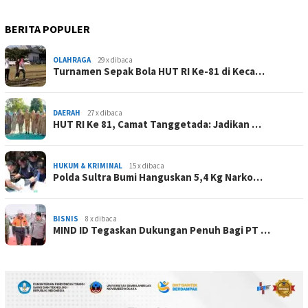
BERITA POPULER
OLAHRAGA
29 x dibaca
Turnamen Sepak Bola HUT RI Ke-81 di Keca…
DAERAH
27 x dibaca
HUT RI Ke 81, Camat Tanggetada: Jadikan …
HUKUM & KRIMINAL
15 x dibaca
Polda Sultra Bumi Hanguskan 5,4 Kg Narko…
BISNIS
8 x dibaca
MIND ID Tegaskan Dukungan Penuh Bagi PT …