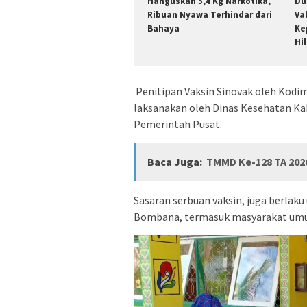
Hanguskan 5,4 Kg Narkotika,
Du
Ribuan Nyawa Terhindar dari
Va
Bahaya
Ke
Hi
Penitipan Vaksin Sinovak oleh Kodi
laksanakan oleh Dinas Kesehatan K
Pemerintah Pusat.
Baca Juga:
TMMD Ke-128 TA 202
Sasaran serbuan vaksin, juga berlak
Bombana, termasuk masyarakat um