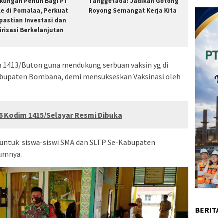
kungan Penuh Bagi PT
Tanggetada: Jadikan Gotong
le di Pomalaa, Perkuat
Royong Semangat Kerja Kita
pastian Investasi dan
lirisasi Berkelanjutan
m 1413/Buton guna mendukung serbuan vaksin yg di
abupaten Bombana, demi mensukseskan Vaksinasi oleh
6 Kodim 1415/Selayar Resmi Dibuka
u untuk siswa-siswi SMA dan SLTP Se-Kabupaten
umnya.
BERIT