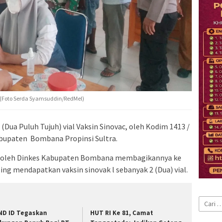
(Foto Serda Syamsuddin/RedMel)
(Dua Puluh Tujuh) vial Vaksin Sinovac, oleh Kodim 1413 /
abupaten Bombana Propinsi Sultra.
nya oleh Dinkes Kabupaten Bombana membagikannya ke
g mendapatkan vaksin sinovak l sebanyak 2 (Dua) vial.
Cari
untuk:
ND ID Tegaskan
HUT RI Ke 81, Camat