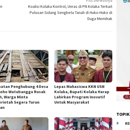
Pos berikutnya
em
Koalisi Kolaka Kontrol, Unras di PN Kolaka Terkait
Putusan Sidang Sengketa Tanah di Huko-Huko di
Duga Memihak
atan Penghubung 4 Desa
Lepas Mahasiswa KKN USN
eoho Watubangga Rusak
Kolaka, Bupati Kolaka Harap
h, Warga Minta
Lahirkan Program Inovatif
rintah Segera Turun
Untuk Masyarakat
an
TOPIK
RE