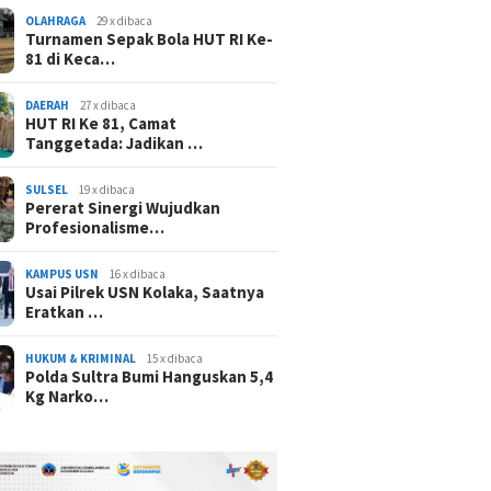
OLAHRAGA
29 x dibaca
Turnamen Sepak Bola HUT RI Ke-
81 di Keca…
DAERAH
27 x dibaca
HUT RI Ke 81, Camat
Tanggetada: Jadikan …
SULSEL
19 x dibaca
Pererat Sinergi Wujudkan
Profesionalisme…
KAMPUS USN
16 x dibaca
Usai Pilrek USN Kolaka, Saatnya
Eratkan …
HUKUM & KRIMINAL
15 x dibaca
Polda Sultra Bumi Hanguskan 5,4
Kg Narko…