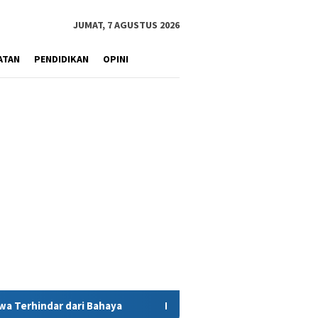
JUMAT, 7 AGUSTUS 2026
ATAN
PENDIDIKAN
OPINI
MIND ID Tegaskan Dukungan Penuh Bagi PT Vale di Pomalaa,