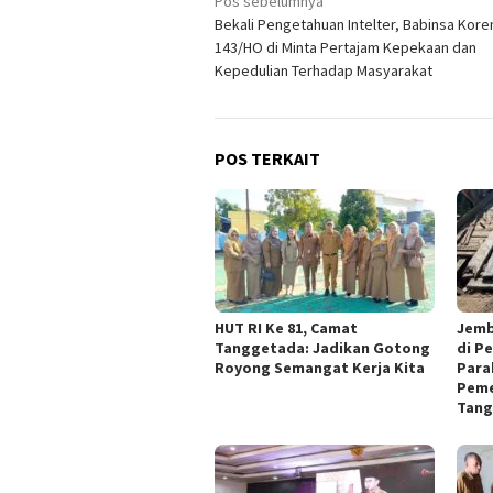
Navigasi
Pos sebelumnya
Bekali Pengetahuan Intelter, Babinsa Kor
pos
143/HO di Minta Pertajam Kepekaan dan
Kepedulian Terhadap Masyarakat
POS TERKAIT
HUT RI Ke 81, Camat
Jemb
Tanggetada: Jadikan Gotong
di P
Royong Semangat Kerja Kita
Para
Peme
Tang