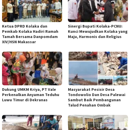
Ketua DPRD Kolaka dan
Sinergi Bupati Kolaka-PCNU:
Pemkab Kolaka Hadiri Ramah
Kunci Mewujudkan Kolaka yang
Tamah Bersama Danpomdam
Maju, Harmonis dan Religius
XIV/HSN Makassar
Dukung UMKM Kriya, PT Vale
Masyarakat Pesisir Desa
Perkenalkan Anyaman Teduhu
Tondowolio Dan Desa Palewai
Luwu Timur di Dekranas
Sambut Baik Pembangunan
Talud Penahan Ombak