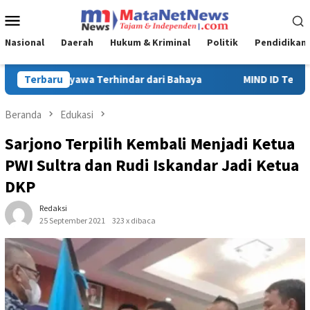
Loncat
Menu
ke
Mobile
konten
Nasional
Daerah
Hukum & Kriminal
Politik
Pendidikan
aya
Terbaru
MIND ID Tegaskan Dukungan Penuh Bagi PT Vale di Poma
Beranda
Edukasi
Sarjono Terpilih Kembali Menjadi Ketua
PWI Sultra dan Rudi Iskandar Jadi Ketua
DKP
Redaksi
25 September 2021
323 x dibaca