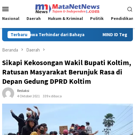
Loncat
Menu
ke
Mobile
konten
Nasional
Daerah
Hukum & Kriminal
Politik
Pendidikan
a
Terbaru
MIND ID Tegaskan Dukungan Penuh Bagi PT Vale di Pomala
Beranda
Daerah
Sikapi Kekosongan Wakil Bupati Koltim,
Ratusan Masyarakat Berunjuk Rasa di
Depan Gedung DPRD Koltim
Redaksi
4 Oktober 2021
339 x dibaca