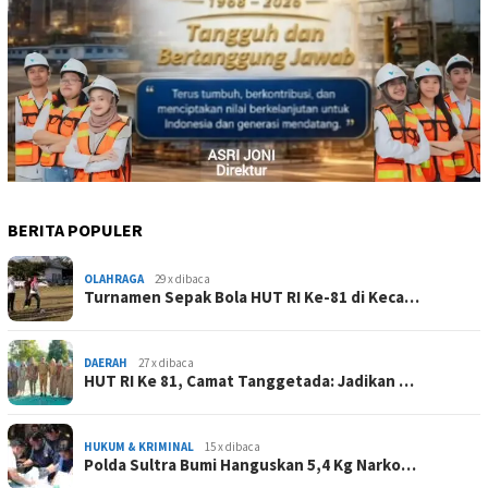
BERITA POPULER
OLAHRAGA
29 x dibaca
Turnamen Sepak Bola HUT RI Ke-81 di Keca…
DAERAH
27 x dibaca
HUT RI Ke 81, Camat Tanggetada: Jadikan …
HUKUM & KRIMINAL
15 x dibaca
Polda Sultra Bumi Hanguskan 5,4 Kg Narko…