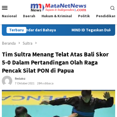
Loncat
Menu
ke
Mobile
konten
Nasional
Daerah
Hukum & Kriminal
Politik
Pendidikan
Tegaskan Dukungan Penuh Bagi PT Vale di Pomalaa, Perkuat Kepast
Terbaru
Beranda
Sultra
Tim Sultra Menang Telat Atas Bali Skor
5-0 Dalam Pertandingan Olah Raga
Pencak Silat PON di Papua
Redaksi
7 Oktober 2021
284 x dibaca