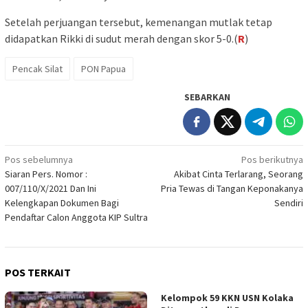
Setelah perjuangan tersebut, kemenangan mutlak tetap
didapatkan Rikki di sudut merah dengan skor 5-0.(
R
)
Pencak Silat
PON Papua
SEBARKAN
Navigasi
Pos sebelumnya
Pos berikutnya
Siaran Pers. Nomor :
Akibat Cinta Terlarang, Seorang
pos
007/110/X/2021 Dan Ini
Pria Tewas di Tangan Keponakanya
Kelengkapan Dokumen Bagi
Sendiri
Pendaftar Calon Anggota KIP Sultra
POS TERKAIT
Kelompok 59 KKN USN Kolaka