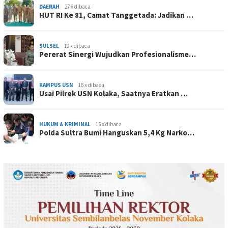
DAERAH
27 x dibaca
HUT RI Ke 81, Camat Tanggetada: Jadikan …
SULSEL
19 x dibaca
Pererat Sinergi Wujudkan Profesionalisme…
KAMPUS USN
16 x dibaca
Usai Pilrek USN Kolaka, Saatnya Eratkan …
HUKUM & KRIMINAL
15 x dibaca
Polda Sultra Bumi Hanguskan 5,4 Kg Narko…