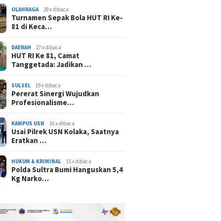
OLAHRAGA
29 x dibaca
Turnamen Sepak Bola HUT RI Ke-
81 di Keca…
DAERAH
27 x dibaca
HUT RI Ke 81, Camat
Tanggetada: Jadikan …
SULSEL
19 x dibaca
Pererat Sinergi Wujudkan
Profesionalisme…
KAMPUS USN
16 x dibaca
Usai Pilrek USN Kolaka, Saatnya
Eratkan …
HUKUM & KRIMINAL
15 x dibaca
Polda Sultra Bumi Hanguskan 5,4
Kg Narko…