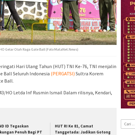
HO Gelar Olah Raga Gate Ball (Foto MataNet.News)
ingati Hari Ulang Tahun (HUT) TNI Ke-76, TNI menjalin
e Ball Seluruh Indonesia
(PERGATSI)
Sultra Korem
e Ball.
3/HO Letda Inf Rusmin Ismail Dalam rilisnya, Kendari,
Cari
ND ID Tegaskan
HUT RI Ke 81, Camat
untuk:
kungan Penuh Bagi PT
Tanggetada: Jadikan Gotong