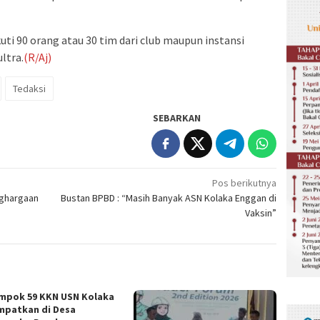
uti 90 orang atau 30 tim dari club maupun instansi
ltra.
(R/Aj)
Tedaksi
SEBARKAN
Pos berikutnya
nghargaan
Bustan BPBD : “Masih Banyak ASN Kolaka Enggan di
Vaksin”
mpok 59 KKN USN Kolaka
mpatkan di Desa