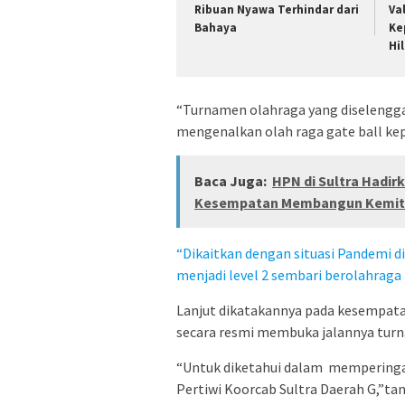
Ribuan Nyawa Terhindar dari
Va
Bahaya
Ke
Hi
“Turnamen olahraga yang diselenggar
mengenalkan olah raga gate ball ke
Baca Juga:
HPN di Sultra Hadir
Kesempatan Membangun Kemitr
“Dikaitkan dengan situasi Pandemi di
menjadi level 2 sembari berolahraga 
Lanjut dikatakannya pada kesempata
secara resmi membuka jalannya tur
“Untuk diketahui dalam memperingati
Pertiwi Koorcab Sultra Daerah G,”ta