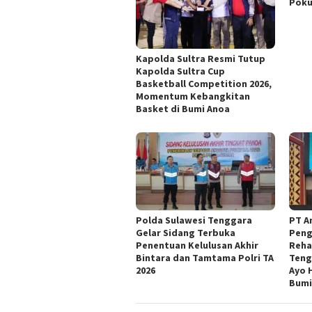
Pok
Kapolda Sultra Resmi Tutup
Kapolda Sultra Cup
Basketball Competition 2026,
Momentum Kebangkitan
Basket di Bumi Anoa
Polda Sulawesi Tenggara
PT A
Gelar Sidang Terbuka
Peng
Penentuan Kelulusan Akhir
Reha
Bintara dan Tamtama Polri TA
Teng
2026
Ayo 
Bumi