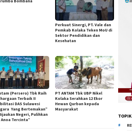
urumba Bombana
Perkuat Sinergi, PT. Vale dan
Pemkab Kolaka Teken MoU di
Sektor Pendidikan dan
Kesehatan
ntam (Persero) Tbk Raih
PT ANTAM Tbk UBP Nikel
hargaan Terbaik II
Kolaka Serahkan 12 Ekor
bilitasi DAS Sulawesi
Hewan Qurban kepada
gara Yang Bertemakan”
Masyarakat
Hijaukan Negeri, Pulihkan
TOPIK
 Anoa Tercinta”
RE