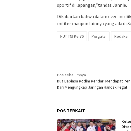
sportif di lapangan,”tandas Jannie.
Dikabarkan bahwa dalam even ini diik
militer maupun lainnya yang ada di Su
HUT TNI Ke 76
Pergatsi
Redaksi
Navigasi
Pos sebelumnya
Dua Babinsa Kodim Kendari Mendapat Pe
pos
Dari Mengungkap Jaringan Handak Ilegal
POS TERKAIT
Kelo
Dite