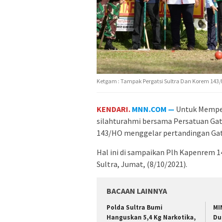
Ketgam : Tampak Pergatsi Sultra Dan Korem 143/
KENDARI.
MNN.COM —
Untuk Memper
silahturahmi bersama Persatuan Gat
143/HO menggelar pertandingan Gat
Hal ini di sampaikan Plh Kapenrem 14
Sultra, Jumat, (8/10/2021).
BACAAN LAINNYA
Polda Sultra Bumi
MI
Hanguskan 5,4 Kg Narkotika,
Du