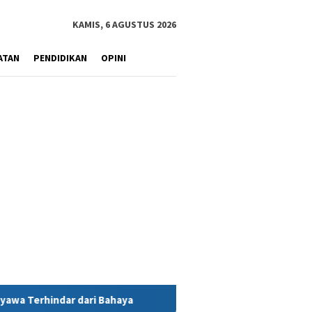
KAMIS, 6 AGUSTUS 2026
ATAN
PENDIDIKAN
OPINI
a
MIND ID Tegaskan Dukungan Penuh Bagi PT Vale di Pomala