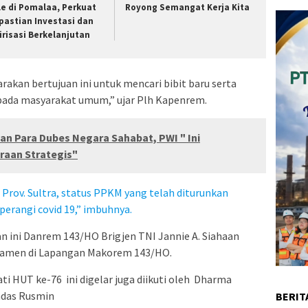
le di Pomalaa, Perkuat
Royong Semangat Kerja Kita
pastian Investasi dan
lirisasi Berkelanjutan
akan bertujuan ini untuk mencari bibit baru serta
pada masyarakat umum,” ujar Plh Kapenrem.
kan Para Dubes Negara Sahabat, PWI " Ini
aan Strategis"
 Prov. Sultra, status PPKM yang telah diturunkan
perangi covid 19,” imbuhnya.
n ini Danrem 143/HO Brigjen TNI Jannie A. Siahaan
namen di Lapangan Makorem 143/HO.
 HUT ke-76 ini digelar juga diikuti oleh Dharma
ndas Rusmin
BERIT