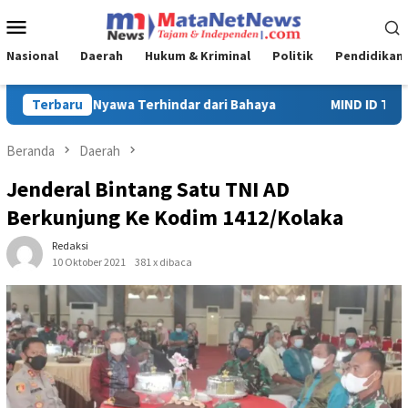
Loncat
Menu
ke
Mobile
konten
Nasional
Daerah
Hukum & Kriminal
Politik
Pendidikan
Terbaru
MIND ID Tegaskan Dukungan Penuh Bagi PT Vale di Pomalaa, 
Beranda
Daerah
Jenderal Bintang Satu TNI AD
Berkunjung Ke Kodim 1412/Kolaka
Redaksi
10 Oktober 2021
381 x dibaca