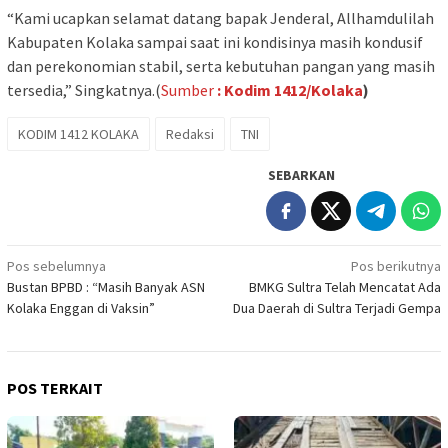
“Kami ucapkan selamat datang bapak Jenderal, Allhamdulilah
Kabupaten Kolaka sampai saat ini kondisinya masih kondusif
dan perekonomian stabil, serta kebutuhan pangan yang masih
tersedia,” Singkatnya.(
Sumber
: Kodim 1412/Kolaka
)
KODIM 1412 KOLAKA
Redaksi
TNI
SEBARKAN
Navigasi
Pos sebelumnya
Pos berikutnya
Bustan BPBD : “Masih Banyak ASN
BMKG Sultra Telah Mencatat Ada
pos
Kolaka Enggan di Vaksin”
Dua Daerah di Sultra Terjadi Gempa
POS TERKAIT