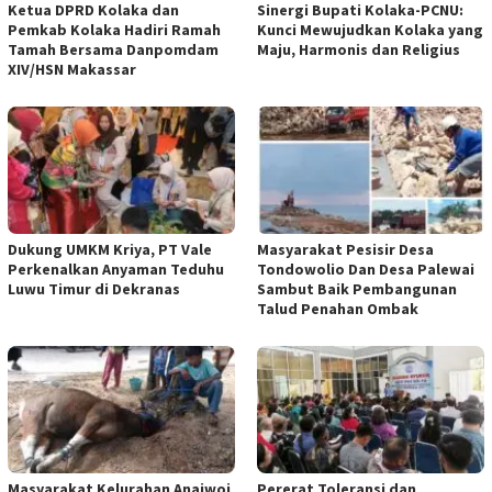
Ketua DPRD Kolaka dan
Sinergi Bupati Kolaka-PCNU:
Pemkab Kolaka Hadiri Ramah
Kunci Mewujudkan Kolaka yang
Tamah Bersama Danpomdam
Maju, Harmonis dan Religius
XIV/HSN Makassar
Dukung UMKM Kriya, PT Vale
Masyarakat Pesisir Desa
Perkenalkan Anyaman Teduhu
Tondowolio Dan Desa Palewai
Luwu Timur di Dekranas
Sambut Baik Pembangunan
Talud Penahan Ombak
Masyarakat Kelurahan Anaiwoi
Pererat Toleransi dan