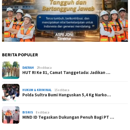
BERITA POPULER
DAERAH
29 x dibaca
HUT RI Ke 81, Camat Tanggetada: Jadikan …
HUKUM & KRIMINAL
15 x dibaca
Polda Sultra Bumi Hanguskan 5,4 Kg Narko…
BISNIS
8 x dibaca
MIND ID Tegaskan Dukungan Penuh Bagi PT …