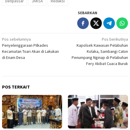
Denpassar
JAKSA
Redaksi
SEBARKAN
Navigasi
Pos sebelumnya
Pos berikutnya
Penyelenggaraan Pilkades
Kapolsek Kawasan Pelabuhan
pos
Kecamatan Toari Akan di Lakukan
Kolaka, Sambangi Calon
di Enam Desa
Penumpang Nginap di Pelabuhan
Fery Akibat Cuaca Buruk
POS TERKAIT