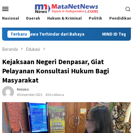
Loncat
Menu
ke
Mobile
konten
Nasional
Daerah
Hukum & Kriminal
Politik
Pendidikan
MIND ID Tegaskan Dukungan Penuh Bagi PT Vale di Pomalaa, Pe
Terbaru
Beranda
Edukasi
Kejaksaan Negeri Denpasar, Giat
Pelayanan Konsultasi Hukum Bagi
Masyarakat
Redaksi
8 Desember 2021
410 x dibaca