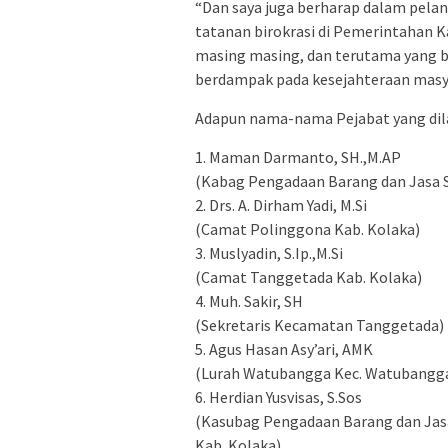
“Dan saya juga berharap dalam pelan
tatanan birokrasi di Pemerintahan 
masing masing, dan terutama yang 
berdampak pada kesejahteraan masy
Adapun nama-nama Pejabat yang dila
1. Maman Darmanto, SH.,M.AP
(Kabag Pengadaan Barang dan Jasa S
2. Drs. A. Dirham Yadi, M.Si
(Camat Polinggona Kab. Kolaka)
3. Muslyadin, S.Ip.,M.Si
(Camat Tanggetada Kab. Kolaka)
4. Muh. Sakir, SH
(Sekretaris Kecamatan Tanggetada)
5. Agus Hasan Asy’ari, AMK
(Lurah Watubangga Kec. Watubangga
6. Herdian Yusvisas, S.Sos
(Kasubag Pengadaan Barang dan Jasa
Kab. Kolaka)