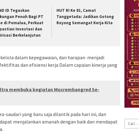
ND ID Tegaskan
HUT RI Ke 81, Camat
kungan Penuh Bagi PT
Tanggetada: Jadikan Gotong
le di Pomalaa, Perkuat
Royong Semangat Kerja Kita
pastian Investasi dan
lirisasi Berkelanjutan
a kelola dalam kepegawaian, dan harapan menjadi
ifitas dan efisiensi kerja Dalam capaian kinerja yang
Sultra membuka kegiatan Musrembangred Se-
-saudari yang baru saja dilantik pada hari ini, dan
a dapat menjalankan amanah dengan baik dan mendapat
Cari
untuk:
a.