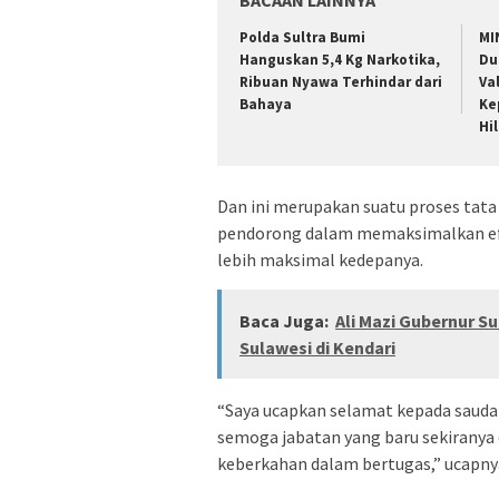
BACAAN LAINNYA
Polda Sultra Bumi
MI
Hanguskan 5,4 Kg Narkotika,
Du
Ribuan Nyawa Terhindar dari
Va
Bahaya
Ke
Hi
Dan ini merupakan suatu proses tat
pendorong dalam memaksimalkan efekt
lebih maksimal kedepanya.
Baca Juga:
Ali Mazi Gubernur 
Sulawesi di Kendari
“Saya ucapkan selamat kepada saudara
semoga jabatan yang baru sekirany
keberkahan dalam bertugas,” ucapny