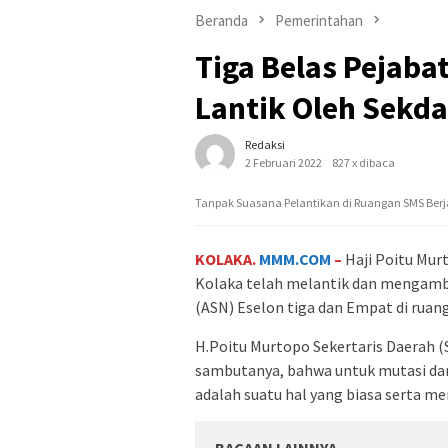
Beranda
Pemerintahan
Tiga Belas Pejabat
Lantik Oleh Sekd
Redaksi
2 Februari 2022
827 x dibaca
Tanpak Suasana Pelantikan di Ruangan SMS Berja
KOLAKA.
MMM.COM
–
Haji Poitu Mur
Kolaka telah melantik dan mengambil
(ASN) Eselon tiga dan Empat di ruan
H.Poitu Murtopo Sekertaris Daerah
sambutanya, bahwa untuk mutasi dan
adalah suatu hal yang biasa serta 