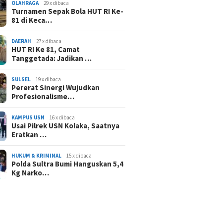
OLAHRAGA
29 x dibaca
Turnamen Sepak Bola HUT RI Ke-
81 di Keca…
DAERAH
27 x dibaca
HUT RI Ke 81, Camat
Tanggetada: Jadikan …
SULSEL
19 x dibaca
Pererat Sinergi Wujudkan
Profesionalisme…
KAMPUS USN
16 x dibaca
Usai Pilrek USN Kolaka, Saatnya
Eratkan …
HUKUM & KRIMINAL
15 x dibaca
Polda Sultra Bumi Hanguskan 5,4
Kg Narko…