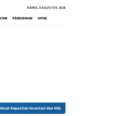
KAMIS, 6 AGUSTUS 2026
ATAN
PENDIDIKAN
OPINI
i dan Hilirisasi Berkelanjutan
HUT RI Ke 81, Camat Tan