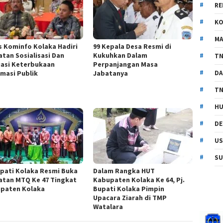
RE
KO
MA
s Kominfo Kolaka Hadiri
99 Kepala Desa Resmi di
atan Sosialisasi Dan
Kukuhkan Dalam
TN
uasi Keterbukaan
Perpanjangan Masa
DA
rmasi Publik
Jabatanya
TN
HU
DE
US
SU
upati Kolaka Resmi Buka
Dalam Rangka HUT
atan MTQ Ke 47 Tingkat
Kabupaten Kolaka Ke 64, Pj.
paten Kolaka
Bupati Kolaka Pimpin
Upacara Ziarah di TMP
Watalara