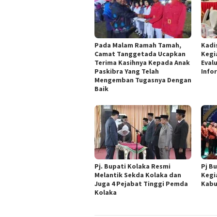
Pada Malam Ramah Tamah,
Kadi
Camat Tanggetada Ucapkan
Kegi
Terima Kasihnya Kepada Anak
Eval
Paskibra Yang Telah
Info
Mengemban Tugasnya Dengan
Baik
Pj. Bupati Kolaka Resmi
Pj B
Melantik Sekda Kolaka dan
Kegi
Juga 4 Pejabat Tinggi Pemda
Kabu
Kolaka