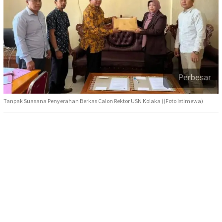
Tanpak Suasana Penyerahan Berkas Calon Rektor USN Kolaka ((Foto Istimewa)