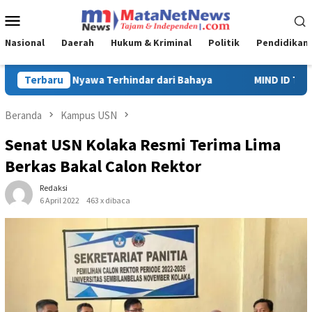
Loncat
Menu
ke
Mobile
konten
Nasional
Daerah
Hukum & Kriminal
Politik
Pendidikan
Terbaru
MIND ID Tegaskan Dukungan Penuh Bagi PT Vale di Pomalaa,
Beranda
Kampus USN
Senat USN Kolaka Resmi Terima Lima
Berkas Bakal Calon Rektor
Redaksi
6 April 2022
463 x dibaca