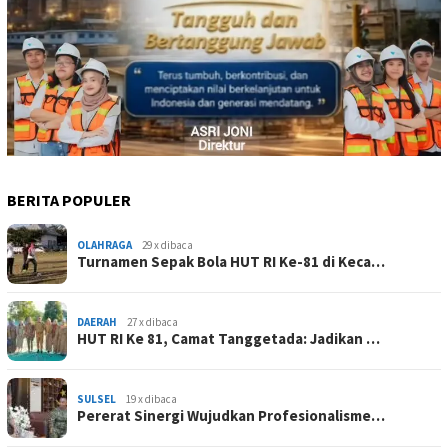
BERITA POPULER
OLAHRAGA
29 x dibaca
Turnamen Sepak Bola HUT RI Ke-81 di Keca…
DAERAH
27 x dibaca
HUT RI Ke 81, Camat Tanggetada: Jadikan …
SULSEL
19 x dibaca
Pererat Sinergi Wujudkan Profesionalisme…