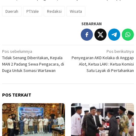
Daerah
PT.Vale
Redaksi
Wisata
SEBARKAN
Navigasi
Pos sebelumnya
Pos berikutnya
Tidak Senang Diberitakan, Kepala
Penyegaran AKD Kolaka di Anggap
pos
MAN 2 Padang Sewa Pengacara, di
Alot, Ketua LAKI : Ketua Komisi
Duga Untuk Somasi Wartawan
Satu Layak di Pertahankan
POS TERKAIT