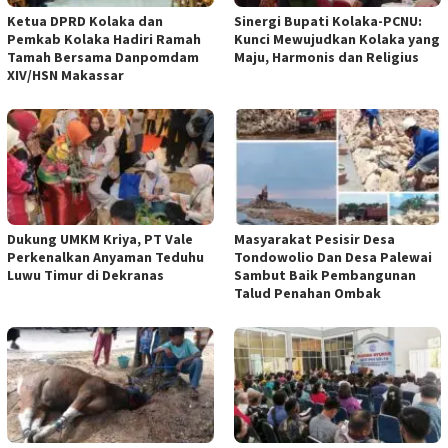
Ketua DPRD Kolaka dan
Sinergi Bupati Kolaka-PCNU:
Pemkab Kolaka Hadiri Ramah
Kunci Mewujudkan Kolaka yang
Tamah Bersama Danpomdam
Maju, Harmonis dan Religius
XIV/HSN Makassar
Dukung UMKM Kriya, PT Vale
Masyarakat Pesisir Desa
Perkenalkan Anyaman Teduhu
Tondowolio Dan Desa Palewai
Luwu Timur di Dekranas
Sambut Baik Pembangunan
Talud Penahan Ombak