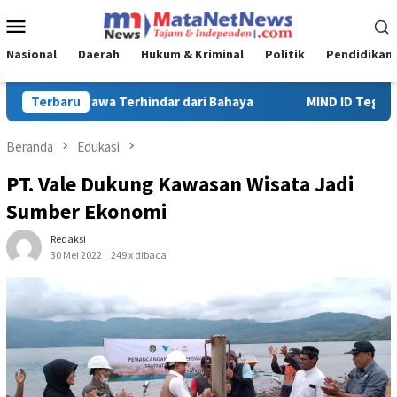
Loncat
Menu
ke
Mobile
konten
Nasional
Daerah
Hukum & Kriminal
Politik
Pendidikan
ya
Terbaru
MIND ID Tegaskan Dukungan Penuh Bagi PT Vale di Pomal
Beranda
Edukasi
PT. Vale Dukung Kawasan Wisata Jadi
Sumber Ekonomi
Redaksi
30 Mei 2022
249 x dibaca