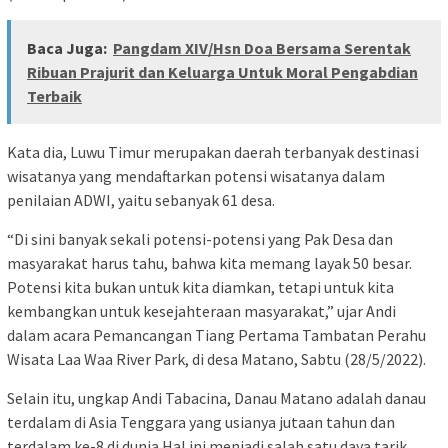
Baca Juga:
Pangdam XIV/Hsn Doa Bersama Serentak
Ribuan Prajurit dan Keluarga Untuk Moral Pengabdian
Terbaik
Kata dia, Luwu Timur merupakan daerah terbanyak destinasi
wisatanya yang mendaftarkan potensi wisatanya dalam
penilaian ADWI, yaitu sebanyak 61 desa.
“Di sini banyak sekali potensi-potensi yang Pak Desa dan
masyarakat harus tahu, bahwa kita memang layak 50 besar.
Potensi kita bukan untuk kita diamkan, tetapi untuk kita
kembangkan untuk kesejahteraan masyarakat,” ujar Andi
dalam acara Pemancangan Tiang Pertama Tambatan Perahu
Wisata Laa Waa River Park, di desa Matano, Sabtu (28/5/2022).
Selain itu, ungkap Andi Tabacina, Danau Matano adalah danau
terdalam di Asia Tenggara yang usianya jutaan tahun dan
terdalam ke-8 di dunia.Hal ini menjadi salah satu daya tarik