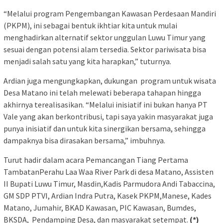
“Melalui program Pengembangan Kawasan Perdesaan Mandiri
(PKPM), ini sebagai bentuk ikhtiar kita untuk mulai
menghadirkan alternatif sektor unggulan Luwu Timur yang
sesuai dengan potensi alam tersedia. Sektor pariwisata bisa
menjadi salah satu yang kita harapkan,” tuturnya.
Ardian juga mengungkapkan, dukungan program untuk wisata
Desa Matano ini telah melewati beberapa tahapan hingga
akhirnya terealisasikan. “Melalui inisiatif ini bukan hanya PT
Vale yang akan berkontribusi, tapi saya yakin masyarakat juga
punya inisiatif dan untuk kita sinergikan bersama, sehingga
dampaknya bisa dirasakan bersama,” imbuhnya.
Turut hadir dalam acara Pemancangan Tiang Pertama
TambatanPerahu Laa Waa River Park di desa Matano, Assisten
II Bupati Luwu Timur, Masdin,Kadis Parmudora Andi Tabaccina,
GM SDP PTVI, Ardian Indra Putra, Kasek PKPM,Manese, Kades
Matano, Jumahir, BKAD Kawasan, PIC Kawasan, Bumdes,
BKSDA, Pendamping Desa, dan masyarakat setempat.
(*)