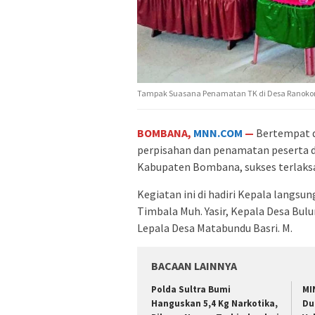
Tampak Suasana Penamatan TK di Desa Ranoko
BOMBANA,
MNN.COM
—
Bertempat d
perpisahan dan penamatan peserta 
Kabupaten Bombana, sukses terlaksa
Kegiatan ini di hadiri Kepala langs
Timbala Muh. Yasir, Kepala Desa Bul
Lepala Desa Matabundu Basri. M.
BACAAN LAINNYA
Polda Sultra Bumi
MI
Hanguskan 5,4 Kg Narkotika,
Du