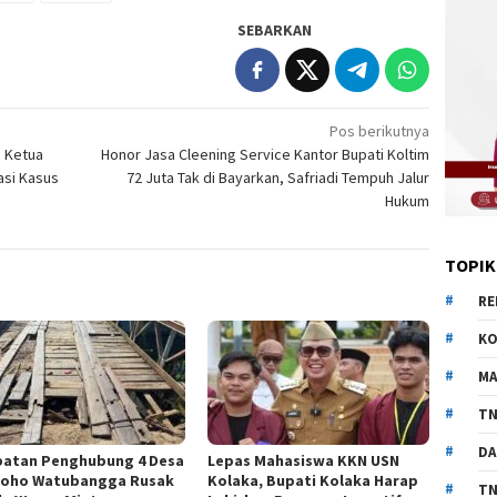
SEBARKAN
Pos berikutnya
i Ketua
Honor Jasa Cleening Service Kantor Bupati Koltim
asi Kasus
72 Juta Tak di Bayarkan, Safriadi Tempuh Jalur
Hukum
TOPIK
RE
KO
MA
TN
DA
atan Penghubung 4 Desa
Lepas Mahasiswa KKN USN
eoho Watubangga Rusak
Kolaka, Bupati Kolaka Harap
TN