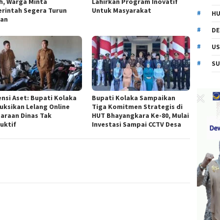
h, Warga Minta
Lahirkan Program Inovatif
rintah Segera Turun
Untuk Masyarakat
HU
an
DE
US
SU
ensi Aset: Bupati Kolaka
Bupati Kolaka Sampaikan
ruksikan Lelang Online
Tiga Komitmen Strategis di
araan Dinas Tak
HUT Bhayangkara Ke-80, Mulai
uktif
Investasi Sampai CCTV Desa