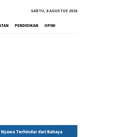
SABTU, 8 AGUSTUS 2026
ATAN
PENDIDIKAN
OPINI
haya
MIND ID Tegaskan Dukungan Penuh Bagi PT Vale di Po