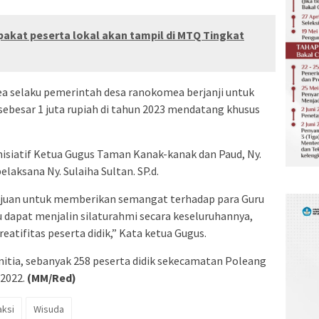
akat peserta lokal akan tampil di MTQ Tingkat
selaku pemerintah desa ranokomea berjanji untuk
sebesar 1 juta rupiah di tahun 2023 mendatang khusus
 inisiatif Ketua Gugus Taman Kanak-kanak dan Paud, Ny.
laksana Ny. Sulaiha Sultan. SP.d.
tujuan untuk memberikan semangat terhadap para Guru
tu dapat menjalin silaturahmi secara keseluruhannya,
eatifitas peserta didik,” Kata ketua Gugus.
nitia, sebanyak 258 peserta didik sekecamatan Poleang
-2022.
(MM/Red)
ksi
Wisuda