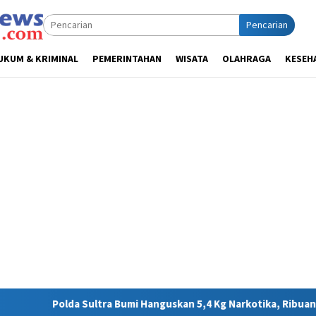
Pencarian
UKUM & KRIMINAL
PEMERINTAHAN
WISATA
OLAHRAGA
KESEH
umi Hanguskan 5,4 Kg Narkotika, Ribuan Nyawa Terhindar dari Ba