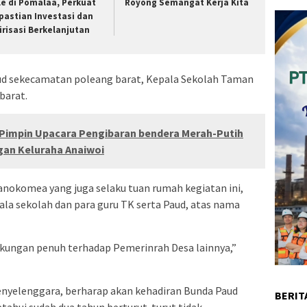
le di Pomalaa, Perkuat
Royong Semangat Kerja Kita
pastian Investasi dan
lirisasi Berkelanjutan
aud sekecamatan poleang barat, Kepala Sekolah Taman
barat.
impin Upacara Pengibaran bendera Merah-Putih
ngan Keluraha Anaiwoi
anokomea yang juga selaku tuan rumah kegiatan ini,
la sekolah dan para guru TK serta Paud, atas nama
ukungan penuh terhadap Pemerinrah Desa lainnya,”
 penyelenggara, berharap akan kehadiran Bunda Paud
BERIT
tahui sudah dua tahun berturut-turut tidak