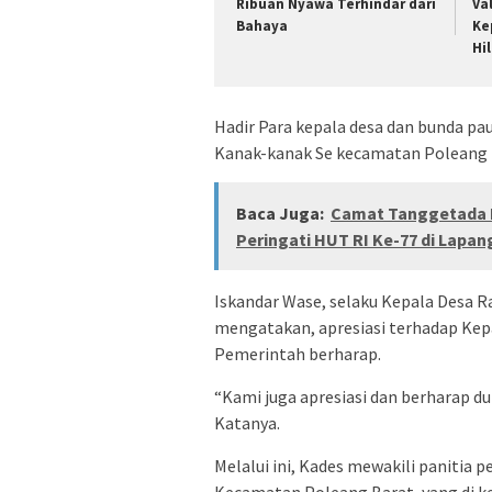
Ribuan Nyawa Terhindar dari
Va
Bahaya
Ke
Hi
Hadir Para kepala desa dan bunda p
Kanak-kanak Se kecamatan Poleang 
Baca Juga:
Camat Tanggetada P
Peringati HUT RI Ke-77 di Lapa
Iskandar Wase, selaku Kepala Desa R
mengatakan, apresiasi terhadap Kepa
Pemerintah berharap.
“Kami juga apresiasi dan berharap d
Katanya.
Melalui ini, Kades mewakili panitia
Kecamatan Poleang Barat, yang di ke