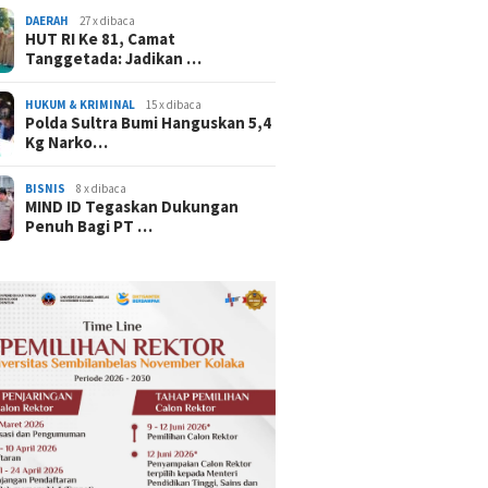
DAERAH
27 x dibaca
HUT RI Ke 81, Camat
Tanggetada: Jadikan …
HUKUM & KRIMINAL
15 x dibaca
Polda Sultra Bumi Hanguskan 5,4
Kg Narko…
BISNIS
8 x dibaca
MIND ID Tegaskan Dukungan
Penuh Bagi PT …