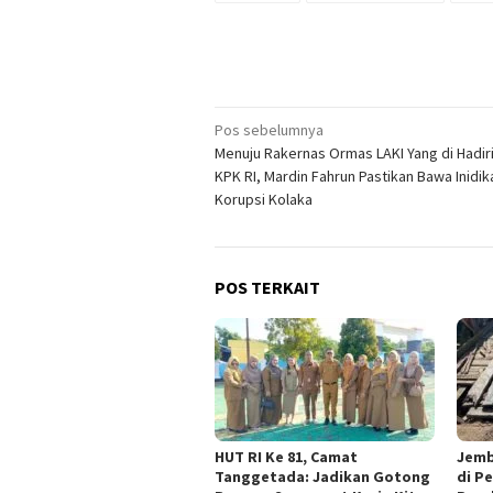
Navigasi
Pos sebelumnya
Menuju Rakernas Ormas LAKI Yang di Hadir
pos
KPK RI, Mardin Fahrun Pastikan Bawa Inidik
Korupsi Kolaka
POS TERKAIT
HUT RI Ke 81, Camat
Jemb
Tanggetada: Jadikan Gotong
di P