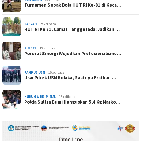
Turnamen Sepak Bola HUT RI Ke-81 di Keca…
DAERAH
27 x dibaca
HUT RI Ke 81, Camat Tanggetada: Jadikan …
SULSEL
19 x dibaca
Pererat Sinergi Wujudkan Profesionalisme…
KAMPUS USN
16 x dibaca
Usai Pilrek USN Kolaka, Saatnya Eratkan …
HUKUM & KRIMINAL
15 x dibaca
Polda Sultra Bumi Hanguskan 5,4 Kg Narko…