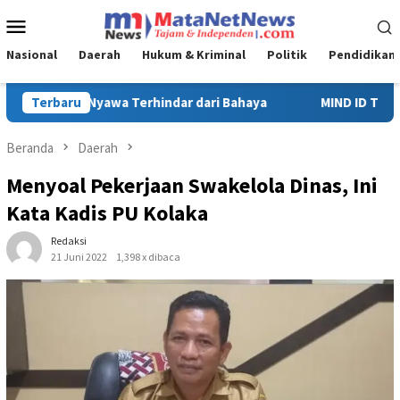
Loncat
Menu
ke
Mobile
konten
Nasional
Daerah
Hukum & Kriminal
Politik
Pendidikan
Terbaru
MIND ID Tegaskan Dukungan Penuh Bagi PT Vale di Pomalaa, P
Beranda
Daerah
Menyoal Pekerjaan Swakelola Dinas, Ini
Kata Kadis PU Kolaka
Redaksi
21 Juni 2022
1,398 x dibaca