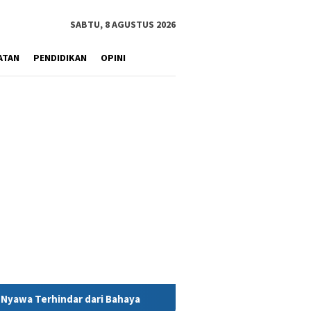
SABTU, 8 AGUSTUS 2026
ATAN
PENDIDIKAN
OPINI
aya
MIND ID Tegaskan Dukungan Penuh Bagi PT Vale di Poma