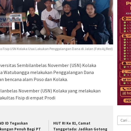
 Fisip USN Kolaka Usai Lakukan Penggalangan Dana di Jalan (Foto Aj/Red)
versitas Sembilanbelas November (USN) Kolaka
laa Watubangga melakukan Penggalangan Dana
n bencana alam Poso dan Kolaka.
ilanbelas November (USN) Kolaka yang melakukan
akultas Fisip di empat Prodi
Cari
ND ID Tegaskan
HUT RI Ke 81, Camat
untuk:
kungan Penuh Bagi PT
Tanggetada: Jadikan Gotong