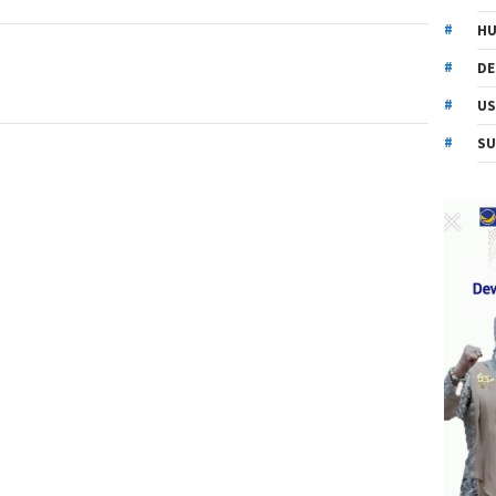
HU
DE
US
SU