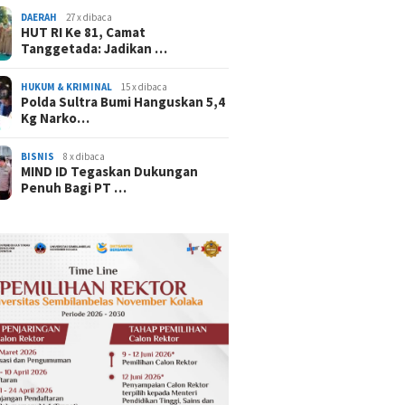
DAERAH
27 x dibaca
HUT RI Ke 81, Camat
Tanggetada: Jadikan …
HUKUM & KRIMINAL
15 x dibaca
Polda Sultra Bumi Hanguskan 5,4
Kg Narko…
BISNIS
8 x dibaca
MIND ID Tegaskan Dukungan
Penuh Bagi PT …