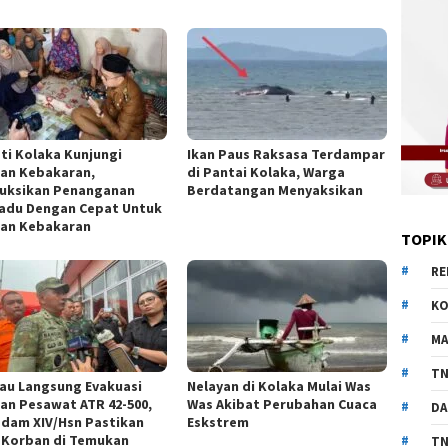
ti Kolaka Kunjungi
Ikan Paus Raksasa Terdampar
an Kebakaran,
di Pantai Kolaka, Warga
ruksikan Penanganan
Berdatangan Menyaksikan
adu Dengan Cepat Untuk
an Kebakaran
TOPIK
RE
KO
MA
TN
au Langsung Evakuasi
Nelayan di Kolaka Mulai Was
an Pesawat ATR 42-500,
Was Akibat Perubahan Cuaca
DA
dam XIV/Hsn Pastikan
Eskstrem
 Korban di Temukan
TN