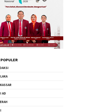
 POPULER
DAKSI
LAKA
KASSAR
I AD
ERAH
I