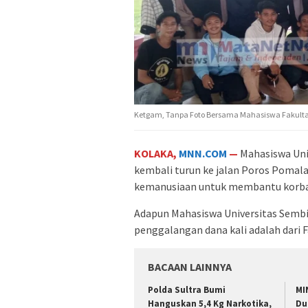
Ketgam, Tanpa Foto Bersama Mahasiswa Fakultas
KOLAKA,
MNN.COM
—
Mahasiswa Uni
kembali turun ke jalan Poros Poma
kemanusiaan untuk membantu korba
Adapun Mahasiswa Universitas Semb
penggalangan dana kali adalah dari F
BACAAN LAINNYA
Polda Sultra Bumi
MI
Hanguskan 5,4 Kg Narkotika,
Du