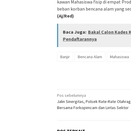
kawan Mahasiswa fisip di empat Pro
beban korban bencana alam yang seda
(Aj/Red)
Baca Juga:
Bakal Calon Kades K
Pendaftarannya
Banjir
Bencana Alam
Mahasiswa
Navigasi
Pos sebelumnya
Jalin Sinergitas, Polsek Rate-Rate Olahrag
pos
Bersama Forkopimcam dan Lintas Sektor