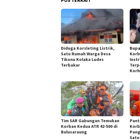
POS TERKAIT
Diduga Korsleting Listrik,
Bupa
Satu Rumah Warga Desa
Korb
Tikonu Kolaka Ludes
Inst
Terbakar
Terp
Korb
Tim SAR Gabungan Temukan
Pant
Korban Kedua ATR 42-500 di
Korb
Bulusaraung
Pang
Satu