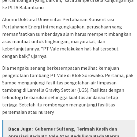
pertambangan yang baik ini,” kata Sampe di sela kunjungannya
ke PLTA Balambano.
Alumni Doktoral Universitas Pertahanan Konsentrasi
Pertahanan Energi ini mengungkapkan, perusahaan yang
memanfaatkan sumber daya alam harus mempertimbangkan
asas manfaat untuk lingkungan, masyarakat, dan
keberlanjutannya. “PT Vale melakukan hal-hal tersebut
dengan baik,” ujarnya.
Dia mengaku senang berkesempatan melihat kemajuan
pengelolaan tambang PT Vale di Blok Sorowako. Pertama, pak
Sampe mengunjungi fasilitas pengolahan air limpasan
tambang di Lamella Gravity Settler (LGS). Fasilitas dengan
teknologi terbarukan sehingga kualitas air danau tetap
terjaga. Setelah itu rombongan mengunjungi fasilitas
persemaian atau nursery.
Baca Juga:
Gubernur Sulteng, Terimah Kasih dan
Apresiasi Pada PT. Vale Atas Pedulinya Pada Warga