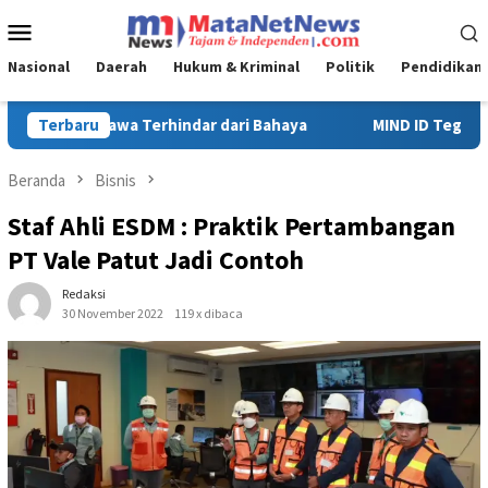
Loncat
Menu
ke
Mobile
konten
Nasional
Daerah
Hukum & Kriminal
Politik
Pendidikan
MIND ID Tegaskan Dukungan Penuh Bagi PT Vale di Pomalaa, Per
Terbaru
Beranda
Bisnis
Staf Ahli ESDM : Praktik Pertambangan
PT Vale Patut Jadi Contoh
Redaksi
30 November 2022
119 x dibaca