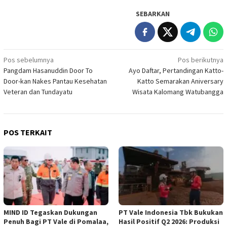
SEBARKAN
Navigasi
Pos sebelumnya
Pos berikutnya
Pangdam Hasanuddin Door To
Ayo Daftar, Pertandingan Katto-
pos
Door-kan Nakes Pantau Kesehatan
Katto Semarakan Aniversary
Veteran dan Tundayatu
Wisata Kalomang Watubangga
POS TERKAIT
MIND ID Tegaskan Dukungan
PT Vale Indonesia Tbk Bukukan
Penuh Bagi PT Vale di Pomalaa,
Hasil Positif Q2 2026: Produksi