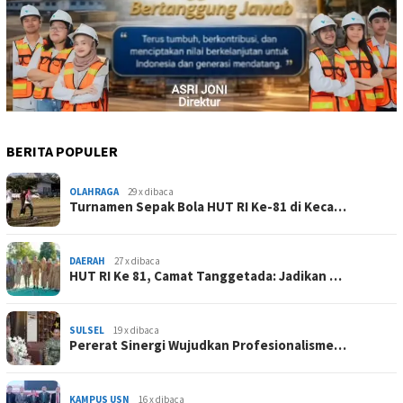
BERITA POPULER
OLAHRAGA
29 x dibaca
Turnamen Sepak Bola HUT RI Ke-81 di Keca…
DAERAH
27 x dibaca
HUT RI Ke 81, Camat Tanggetada: Jadikan …
SULSEL
19 x dibaca
Pererat Sinergi Wujudkan Profesionalisme…
KAMPUS USN
16 x dibaca