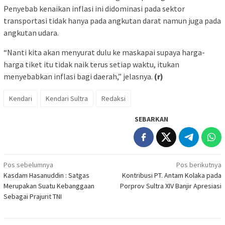
Penyebab kenaikan inflasi ini didominasi pada sektor
transportasi tidak hanya pada angkutan darat namun juga pada
angkutan udara.
“Nanti kita akan menyurat dulu ke maskapai supaya harga-
harga tiket itu tidak naik terus setiap waktu, itukan
menyebabkan inflasi bagi daerah,” jelasnya.
(r)
Kendari
Kendari Sultra
Redaksi
SEBARKAN
Navigasi
Pos sebelumnya
Pos berikutnya
Kasdam Hasanuddin : Satgas
Kontribusi PT. Antam Kolaka pada
pos
Merupakan Suatu Kebanggaan
Porprov Sultra XIV Banjir Apresiasi
Sebagai Prajurit TNI