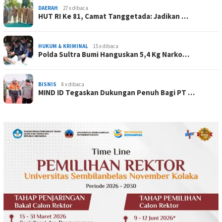
DAERAH
27 x dibaca
HUT RI Ke 81, Camat Tanggetada: Jadikan …
HUKUM & KRIMINAL
15 x dibaca
Polda Sultra Bumi Hanguskan 5,4 Kg Narko…
BISNIS
8 x dibaca
MIND ID Tegaskan Dukungan Penuh Bagi PT …