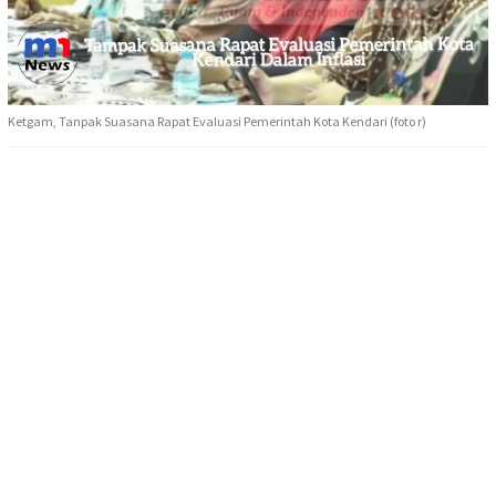
Ketgam, Tanpak Suasana Rapat Evaluasi Pemerintah Kota Kendari (foto r)