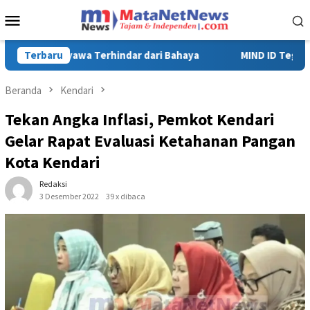
Loncat
Menu
ke
Mobile
konten
MIND ID Tegaskan Dukungan Penuh Bagi PT Vale di Pomalaa, Pe
Terbaru
Beranda
Kendari
Tekan Angka Inflasi, Pemkot Kendari
Gelar Rapat Evaluasi Ketahanan Pangan
Kota Kendari
Redaksi
3 Desember 2022
39 x dibaca