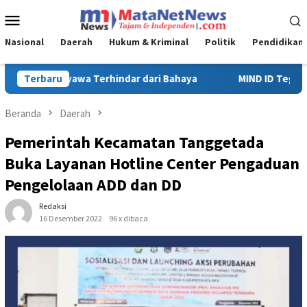
Loncat
Menu
ke
Mobile
konten
Nasional
Daerah
Hukum & Kriminal
Politik
Pendidikan
MIND ID Tegaskan Dukungan Penuh Bagi PT Vale di Pomalaa, Pe
Terbaru
Beranda
Daerah
Pemerintah Kecamatan Tanggetada
Buka Layanan Hotline Center Pengaduan
Pengelolaan ADD dan DD
Redaksi
16 Desember 2022
96 x dibaca