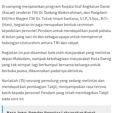
Di samping menjalankan program Kepala Staf Angkatan Darat
(Kasad) Jenderal TNI Dr. Dudung Abdurrahman, dan Pangdam
XIV/Hsn Mayjen TNI Dr. Totok Imam Santoso, S.I.P., S.Sos., M.Tr.
(Han)., kegiatan ini juga merupakan bentuk cerminan
kepedulian personel Pendam untuk mendapatkan pundi pahala
di bulan yang suci ini dan sebagai upaya untuk mempererat
hubungan silaturahmi antara TNI dan rakyat.
Kegiatan ini pun disambut baik oleh masyarakat yang melintas
depan Makodam, nampak kebahagiaan masyarakat Kota Daeng
yang tak sempat lagi berkumpul bersama keluarga untuk
berbuka puasa, dikarenakan padatnya aktivitas.
Nurlailah (35) seorang pemulung yang sedang melintas dan
mendapatkan pembagian Takjil, menyampaikan rasa terima
kasih kepada personel Pendam yang telah membagikan Takjil
pada sore ini.
Baca Juga:
Pemdes Pewutaa Laksanakan Rapat