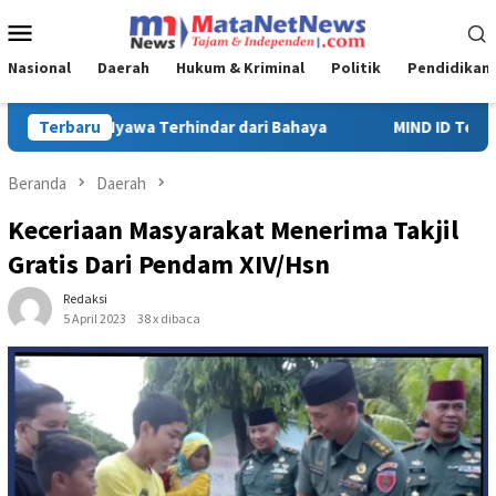
Loncat
Menu
ke
Mobile
konten
Nasional
Daerah
Hukum & Kriminal
Politik
Pendidikan
ya
Terbaru
MIND ID Tegaskan Dukungan Penuh Bagi PT Vale di Pomal
Beranda
Daerah
Keceriaan Masyarakat Menerima Takjil
Gratis Dari Pendam XIV/Hsn
Redaksi
5 April 2023
38 x dibaca