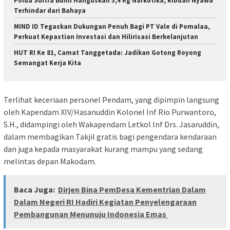
Polda Sultra Bumi Hanguskan 5,4 Kg Narkotika, Ribuan Nyawa
Terhindar dari Bahaya
MIND ID Tegaskan Dukungan Penuh Bagi PT Vale di Pomalaa,
Perkuat Kepastian Investasi dan Hilirisasi Berkelanjutan
HUT RI Ke 81, Camat Tanggetada: Jadikan Gotong Royong
Semangat Kerja Kita
Terlihat keceriaan personel Pendam, yang dipimpin langsung
oleh Kapendam XIV/Hasanuddin Kolonel Inf Rio Purwantoro,
S.H., didampingi oleh Wakapendam Letkol Inf Drs. Jasaruddin,
dalam membagikan Takjil gratis bagi pengendara kendaraan
dan juga kepada masyarakat kurang mampu yang sedang
melintas depan Makodam.
Baca Juga:
Dirjen Bina PemDesa Kementrian Dalam
Dalam Negeri RI Hadiri Kegiatan Penyelengaraan
Pembangunan Menunuju Indonesia Emas