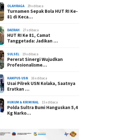
OLAHRAGA
29 x dibaca
Turnamen Sepak Bola HUT RI Ke-
81 di Keca…
DAERAH
27 x dibaca
HUT RI Ke 81, Camat
Tanggetada: Jadikan …
SULSEL
19 x dibaca
Pererat Sinergi Wujudkan
Profesionalisme…
KAMPUS USN
16 x dibaca
Usai Pilrek USN Kolaka, Saatnya
Eratkan …
HUKUM & KRIMINAL
15 x dibaca
Polda Sultra Bumi Hanguskan 5,4
Kg Narko…