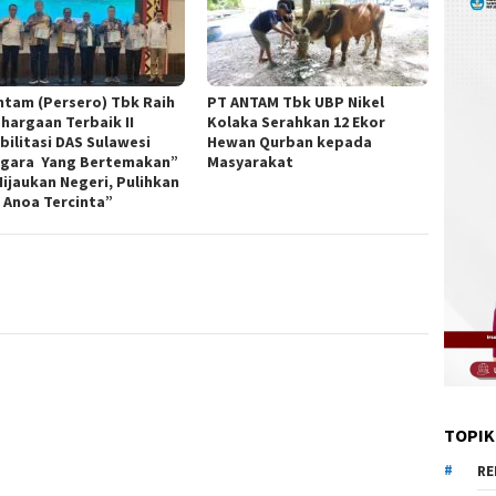
ntam (Persero) Tbk Raih
PT ANTAM Tbk UBP Nikel
hargaan Terbaik II
Kolaka Serahkan 12 Ekor
bilitasi DAS Sulawesi
Hewan Qurban kepada
gara Yang Bertemakan”
Masyarakat
Hijaukan Negeri, Pulihkan
 Anoa Tercinta”
TOPIK
RE