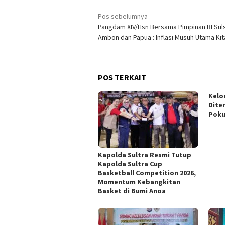
Navigasi
Pos sebelumnya
Pangdam XIV/Hsn Bersama Pimpinan BI Suls
pos
Ambon dan Papua : Inflasi Musuh Utama Kit
POS TERKAIT
Kelo
Dite
Pok
Kapolda Sultra Resmi Tutup
Kapolda Sultra Cup
Basketball Competition 2026,
Momentum Kebangkitan
Basket di Bumi Anoa