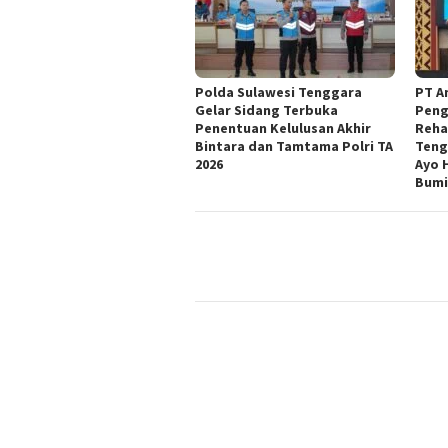
Polda Sulawesi Tenggara
PT A
Gelar Sidang Terbuka
Peng
Penentuan Kelulusan Akhir
Reha
Bintara dan Tamtama Polri TA
Teng
2026
Ayo 
Bumi