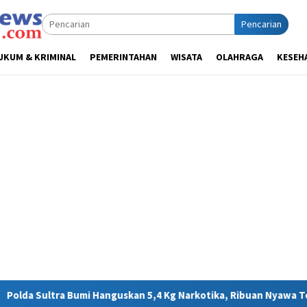
Pencarian
UKUM & KRIMINAL
PEMERINTAHAN
WISATA
OLAHRAGA
KESEH
uskan 5,4 Kg Narkotika, Ribuan Nyawa Terhindar dari Bahaya