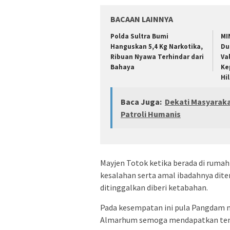
BACAAN LAINNYA
Polda Sultra Bumi
MI
Hanguskan 5,4 Kg Narkotika,
Du
Ribuan Nyawa Terhindar dari
Va
Bahaya
Ke
Hi
Baca Juga:
Dekati Masyaraka
Patroli Humanis
Mayjen Totok ketika berada di rum
kesalahan serta amal ibadahnya dite
ditinggalkan diberi ketabahan.
Pada kesempatan ini pula Pangdam
Almarhum semoga mendapatkan tempa