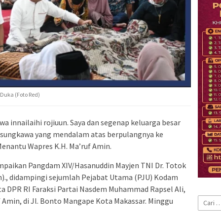
uka (Foto Red)
 wa innailaihi rojiuun. Saya dan segenap keluarga besar
asungkawa yang mendalam atas berpulangnya ke
enantu Wapres K.H. Ma’ruf Amin.
ampaikan Pangdam XIV/Hasanuddin Mayjen TNI Dr. Totok
(Han)., didampingi sejumlah Pejabat Utama (PJU) Kodam
ta DPR RI Faraksi Partai Nasdem Muhammad Rapsel Ali,
Cari
 Amin, di Jl. Bonto Mangape Kota Makassar. Minggu
untuk: