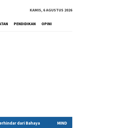
KAMIS, 6 AGUSTUS 2026
ATAN
PENDIDIKAN
OPINI
MIND ID Tegaskan Dukungan Penuh Bagi PT Vale di Pomalaa, Pe