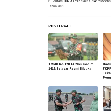
PT. Antam TBK UBPN Kolaka Gelar Musren
pos
Tahun 2023
POS TERKAIT
TMMD Ke-128 TA 2026 Kodim
Hadi
1415/Selayar Resmi Dibuka
FKPP
Teka
Peng