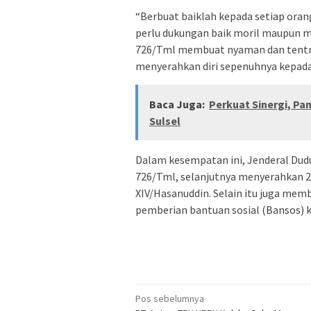
“Berbuat baiklah kepada setiap ora
perlu dukungan baik moril maupun ma
726/Tml membuat nyaman dan tentra
menyerahkan diri sepenuhnya kepad
Baca Juga:
Perkuat Sinergi, Pa
Sulsel
Dalam kesempatan ini, Jenderal Dud
726/Tml, selanjutnya menyerahkan 
XIV/Hasanuddin. Selain itu juga memb
pemberian bantuan sosial (Bansos) k
Navigasi
Pos sebelumnya