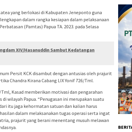
latea yang berlokasi di Kabupaten Jeneponto guna
rlengkapan dalam rangka kesiapan dalam pelaksanaan
erbatasan (Pamtas) Papua TA. 2023. pada Selasa
Pangdam XIV/Hasanuddin Sambut Kedatangan
um Persit KCK disambut dengan antusias oleh prajurit
rtika Chandra Kirana Cabang LIX Yonif 726/Tml.
726/Tml, Kasad memberikan motivasi dan pengarahan
 di wilayah Papua. “Penugasan ini merupakan suatu
ri itu jaga kehormatan satuan dan kalian harus
asilan dalam melaksanakan tugas operasi serta ingat
 satria, prajurit yang berani menentang musuh melawan
BERIT
ndasnya.