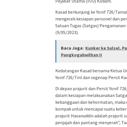
Pejabat Utama (PJU) Kodam.
Kasad berkunjung ke Yonif 726/Tama
mengecek kesiapan personel dan pe
Satuan Tugas (Satgas) Pengamanan P
(9/05/2023).
Baca Juga:
Kunker ke Sulsel, 
Pangkogabwilhan II
Kedatangan Kasad bersama Ketua Um
Yonif 726/Tml dan segenap Persit Ka
Di depan prajurit dan Persit Yonif 
dalam kesiapan melaksanakan Satgas
kebanggaan dan kehormatan, maka da
kompak untuk mencapai suatu keberh
prajurit Hasanuddin adalah prajurit
penjajah dan pantang menyerah”, Ta