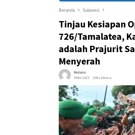
Beranda
Sulawesi
Tinjau Kesiapan O
726/Tamalatea, Ka
adalah Prajurit S
Menyerah
Redaksi
9 Mei 2023
108 x dibaca