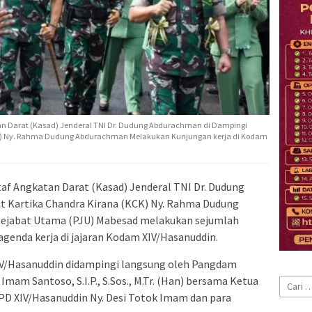
an Darat (Kasad) Jenderal TNI Dr. Dudung Abdurachman di Dampingi
CK) Ny. Rahma Dudung Abdurachman Melakukan Kunjungan kerja di Kodam
taf Angkatan Darat (Kasad) Jenderal TNI Dr. Dudung
 Kartika Chandra Kirana (KCK) Ny. Rahma Dudung
ejabat Utama (PJU) Mabesad melakukan sejumlah
 agenda kerja di jajaran Kodam XIV/Hasanuddin.
IV/Hasanuddin didampingi langsung oleh Pangdam
Imam Santoso, S.I.P., S.Sos., M.Tr. (Han) bersama Ketua
Cari
 PD XIV/Hasanuddin Ny. Desi Totok Imam dan para
untuk: