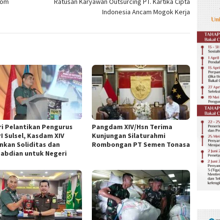
pom
Ratusan Karyawan Outsurcing PT. Kartika Cipta
Indonesia Ancam Mogok Kerja
ri Pelantikan Pengurus
Pangdam XIV/Hsn Terima
I Sulsel, Kasdam XIV
Kunjungan Silaturahmi
nkan Soliditas dan
Rombongan PT Semen Tonasa
abdian untuk Negeri