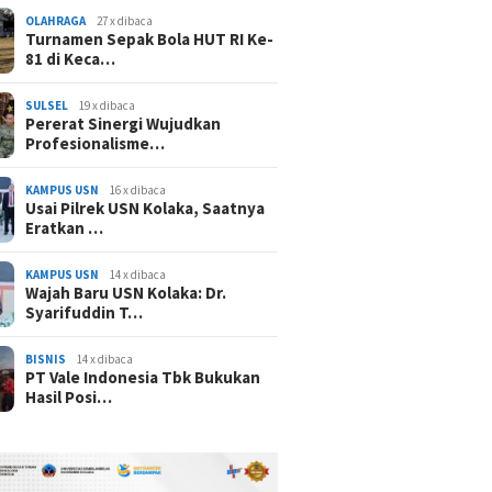
OLAHRAGA
27 x dibaca
Turnamen Sepak Bola HUT RI Ke-
81 di Keca…
SULSEL
19 x dibaca
Pererat Sinergi Wujudkan
Profesionalisme…
KAMPUS USN
16 x dibaca
Usai Pilrek USN Kolaka, Saatnya
Eratkan …
KAMPUS USN
14 x dibaca
Wajah Baru USN Kolaka: Dr.
Syarifuddin T…
BISNIS
14 x dibaca
PT Vale Indonesia Tbk Bukukan
Hasil Posi…