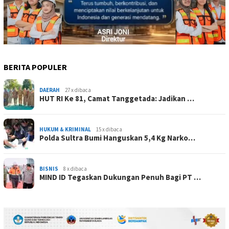
BERITA POPULER
DAERAH
27 x dibaca
HUT RI Ke 81, Camat Tanggetada: Jadikan …
HUKUM & KRIMINAL
15 x dibaca
Polda Sultra Bumi Hanguskan 5,4 Kg Narko…
BISNIS
8 x dibaca
MIND ID Tegaskan Dukungan Penuh Bagi PT …