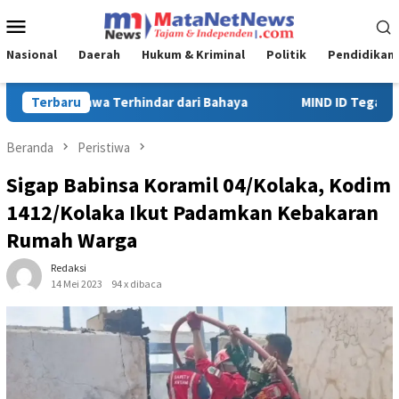
Loncat
Menu
ke
Mobile
konten
Nasional
Daerah
Hukum & Kriminal
Politik
Pendidikan
MIND ID Tegaskan Dukungan Penuh Bagi PT Vale di Pomalaa, Perku
Terbaru
Beranda
Peristiwa
Sigap Babinsa Koramil 04/Kolaka, Kodim
1412/Kolaka Ikut Padamkan Kebakaran
Rumah Warga
Redaksi
14 Mei 2023
94 x dibaca