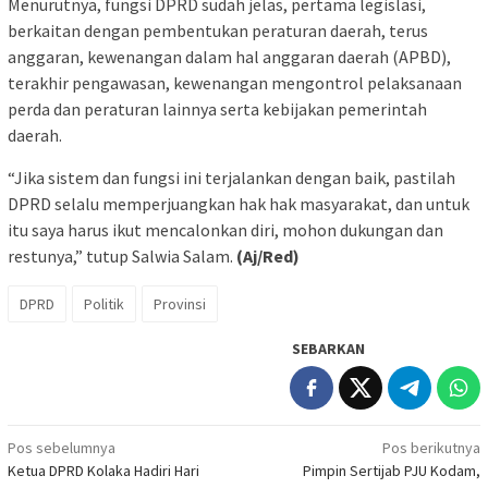
Menurutnya, fungsi DPRD sudah jelas, pertama legislasi,
berkaitan dengan pembentukan peraturan daerah, terus
anggaran, kewenangan dalam hal anggaran daerah (APBD),
terakhir pengawasan, kewenangan mengontrol pelaksanaan
perda dan peraturan lainnya serta kebijakan pemerintah
daerah.
“Jika sistem dan fungsi ini terjalankan dengan baik, pastilah
DPRD selalu memperjuangkan hak hak masyarakat, dan untuk
itu saya harus ikut mencalonkan diri, mohon dukungan dan
restunya,” tutup Salwia Salam.
(Aj/Red)
DPRD
Politik
Provinsi
SEBARKAN
Navigasi
Pos sebelumnya
Pos berikutnya
Ketua DPRD Kolaka Hadiri Hari
Pimpin Sertijab PJU Kodam,
pos