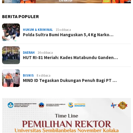
BERITA POPULER
HUKUM & KRIMINAL
15 x dibaca
Polda Sultra Bumi Hanguskan 5,4 Kg Narko…
DAERAH
14 x dibaca
HUT RI-81 Meriah: Kades Matabundu Ganden…
BISNIS
8 x dibaca
MIND ID Tegaskan Dukungan Penuh Bagi PT …