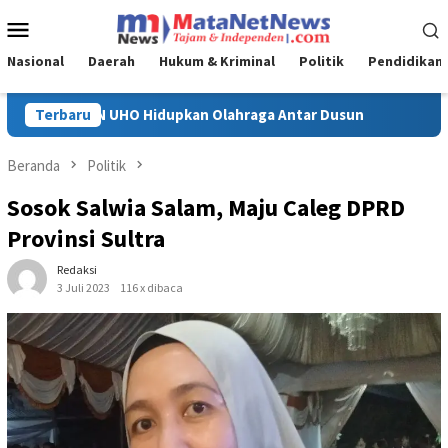
Loncat
Menu
ke
Mobile
konten
Nasional
Daerah
Hukum & Kriminal
Politik
Pendidikan
tar Dusun
Terbaru
Polda Sultra Bumi Hanguskan 5,4 Kg Narkotika
Beranda
Politik
Sosok Salwia Salam, Maju Caleg DPRD
Provinsi Sultra
Redaksi
3 Juli 2023
116 x dibaca