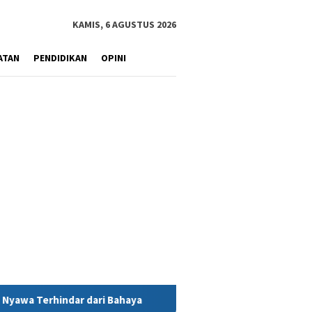
KAMIS, 6 AGUSTUS 2026
ATAN
PENDIDIKAN
OPINI
ahaya
MIND ID Tegaskan Dukungan Penuh Bagi PT Vale di P