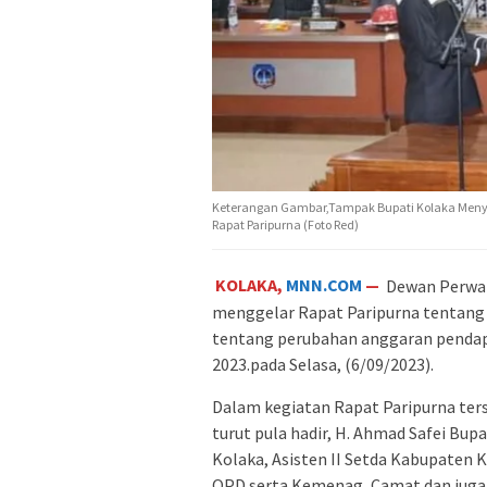
Keterangan Gambar,Tampak Bupati Kolaka Meny
Rapat Paripurna (Foto Red)
KOLAKA,
MNN.COM
—
Dewan Perwak
menggelar Rapat Paripurna tentang
tentang perubahan anggaran pendap
2023.pada Selasa, (6/09/2023).
Dalam kegiatan Rapat Paripurna terse
turut pula hadir, H. Ahmad Safei Bup
Kolaka, Asisten II Setda Kabupaten 
OPD serta Kemenag, Camat dan juga 