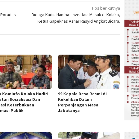
Pos berikutnya
 Poradus
Diduga Kadis Hambat Investasi Masuk di Kolaka,
Ketua Gapeknas Ashar Rasyid Angkat Bicara.
s Kominfo Kolaka Hadiri
99 Kepala Desa Resmi di
atan Sosialisasi Dan
Kukuhkan Dalam
uasi Keterbukaan
Perpanjangan Masa
rmasi Publik
Jabatanya