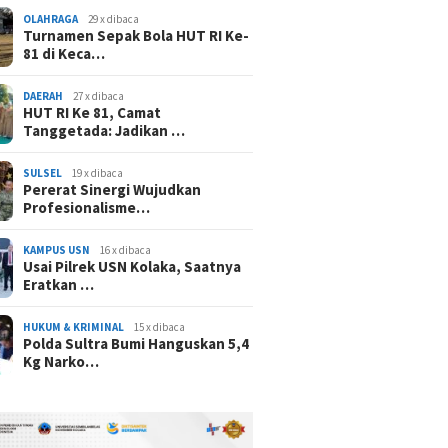
OLAHRAGA
29 x dibaca
Turnamen Sepak Bola HUT RI Ke-
81 di Keca…
DAERAH
27 x dibaca
HUT RI Ke 81, Camat
Tanggetada: Jadikan …
SULSEL
19 x dibaca
Pererat Sinergi Wujudkan
Profesionalisme…
KAMPUS USN
16 x dibaca
Usai Pilrek USN Kolaka, Saatnya
Eratkan …
HUKUM & KRIMINAL
15 x dibaca
Polda Sultra Bumi Hanguskan 5,4
Kg Narko…