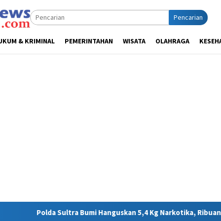
Pencarian
UKUM & KRIMINAL
PEMERINTAHAN
WISATA
OLAHRAGA
KESEH
Bumi Hanguskan 5,4 Kg Narkotika, Ribuan Nyawa Terhindar dari B