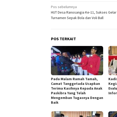
Navigasi
Pos sebelumnya
HUT Desa Ranosangia Ke-11, Sukses Gelar
pos
Turnamen Sepak Bola dan Voli Ball
POS TERKAIT
Pada Malam Ramah Tamah,
Kadi
Camat Tanggetada Ucapkan
Kegi
Terima Kasihnya Kepada Anak
Eval
Paskibra Yang Telah
Info
Mengemban Tugasnya Dengan
Baik