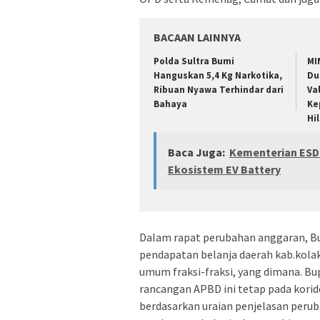
BACAAN LAINNYA
Polda Sultra Bumi
MI
Hanguskan 5,4 Kg Narkotika,
Du
Ribuan Nyawa Terhindar dari
Va
Bahaya
Ke
Hi
Baca Juga:
Kementerian ESDM
Ekosistem EV Battery
Dalam rapat perubahan anggaran, B
pendapatan belanja daerah kab.kola
umum fraksi-fraksi, yang dimana. B
rancangan APBD ini tetap pada kori
berdasarkan uraian penjelasan perub