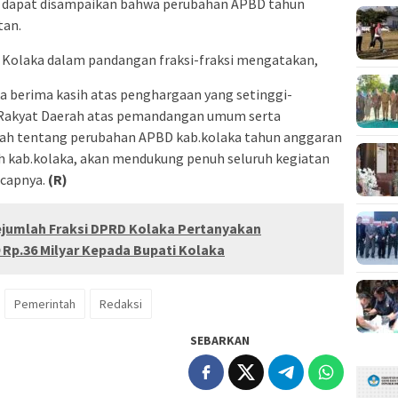
 dapat disampaikan bahwa perubahan APBD tahun
tan.
 Kolaka dalam pandangan fraksi-fraksi mengatakan,
ka berima kasih atas penghargaan yang setinggi-
 Rakyat Daerah atas pemandangan umum serta
ah tentang perubahan APBD kab.kolaka tahun anggaran
h kab.kolaka, akan mendukung penuh seluruh kegiatan
ucapnya.
(R)
ejumlah Fraksi DPRD Kolaka Pertanyakan
Rp.36 Milyar Kepada Bupati Kolaka
Pemerintah
Redaksi
SEBARKAN