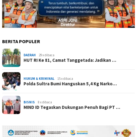
BERITA POPULER
DAERAH
29 x dibaca
HUT RI Ke 81, Camat Tanggetada: Jadikan …
HUKUM & KRIMINAL
15 x dibaca
Polda Sultra Bumi Hanguskan 5,4 Kg Narko…
BISNIS
8 x dibaca
MIND ID Tegaskan Dukungan Penuh Bagi PT …