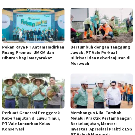
Pekan Raya PT Antam Hadirkan
Bertumbuh dengan Tanggung
Ruang Promosi UMKM dan
Jawab, PT Vale Perkuat
Hiburan bagi Masyarakat
Hilirisasi dan Keberlanjutan di
Morowali
Perkuat Generasi Penggerak
Membangun Nilai Tambah
Keberlanjutan di Luwu Timur,
Melalui Praktik Pertambangan
PT Vale Luncurkan Kelas
Berkelanjutan, Menteri
Konservasi
Investasi Apresiasi Praktik ESG
PT Vale di Morowali