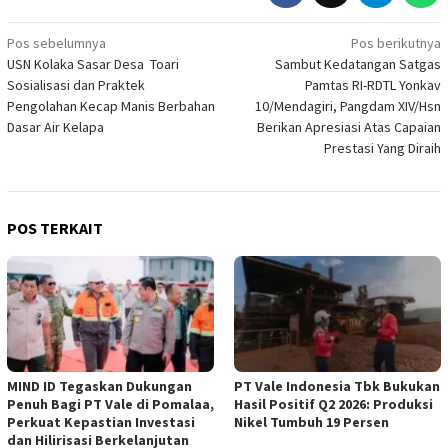
Navigasi
Pos sebelumnya
Pos berikutnya
USN Kolaka Sasar Desa Toari
Sambut Kedatangan Satgas
pos
Sosialisasi dan Praktek
Pamtas RI-RDTL Yonkav
Pengolahan Kecap Manis Berbahan
10/Mendagiri, Pangdam XIV/Hsn
Dasar Air Kelapa
Berikan Apresiasi Atas Capaian
Prestasi Yang Diraih
POS TERKAIT
MIND ID Tegaskan Dukungan
PT Vale Indonesia Tbk Bukukan
Penuh Bagi PT Vale di Pomalaa,
Hasil Positif Q2 2026: Produksi
Perkuat Kepastian Investasi
Nikel Tumbuh 19 Persen
dan Hilirisasi Berkelanjutan