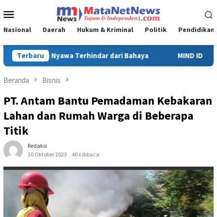
Loncat
Menu
ke
Mobile
konten
Nasional
Daerah
Hukum & Kriminal
Politik
Pendidikan
Terbaru
MIND ID Tegaskan Dukungan Penuh Bagi PT Vale di Pomalaa, 
Beranda
Bisnis
PT. Antam Bantu Pemadaman Kebakaran
Lahan dan Rumah Warga di Beberapa
Titik
Redaksi
10 Oktober 2023
40 x dibaca