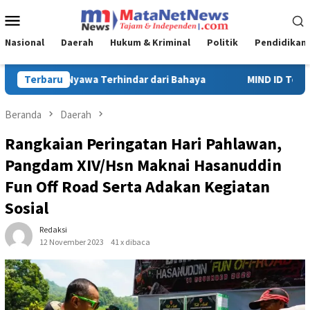
Loncat
Menu
ke
Mobile
konten
Nasional
Daerah
Hukum & Kriminal
Politik
Pendidikan
Terbaru
MIND ID Tegaskan Dukungan Penuh Bagi PT Vale di Pomalaa, P
Beranda
Daerah
Rangkaian Peringatan Hari Pahlawan,
Pangdam XIV/Hsn Maknai Hasanuddin
Fun Off Road Serta Adakan Kegiatan
Sosial
Redaksi
12 November 2023
41 x dibaca