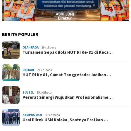
BERITA POPULER
OLAHRAGA
29 x dibaca
Turnamen Sepak Bola HUT RI Ke-81 di Keca…
DAERAH
27 x dibaca
HUT RI Ke 81, Camat Tanggetada: Jadikan …
SULSEL
19 x dibaca
Pererat Sinergi Wujudkan Profesionalisme…
KAMPUS USN
16 x dibaca
Usai Pilrek USN Kolaka, Saatnya Eratkan …