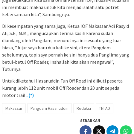
juga kedekatan kita sama teman-teman IOF, mudah-mudahan
ini membuat makna untuk kita menjadi salah satu potret
kebersamaan kita”, Sambungnya.
Di kesempatan yang sama juga, Ketua IOF Makassar Adi Rasyid
Ali, S.E., M.M., mengucapkan terima kasih karena sudah
diundang oleh Pangdam, menurutnya ini sesuatu yang luar
biasa, “Jujur saya baru dua kali ke sini, di era Pangdam
sebelumnya, tapi saya pernah ke sini hanya dua Panglima yang
betul-betul Off Roader, inshallah kita akan mengawal”,
Tuturnya.
Untuk diketahui Hasanuddin Fun Off Road ini diikuti peserta
kurang lebih 112 unit mobil Off Roader dan 20 unit sepeda
motor trail
. (*)
Makassar
Pangdam Hasanuddin
Redaksi
TNI AD
SEBARKAN