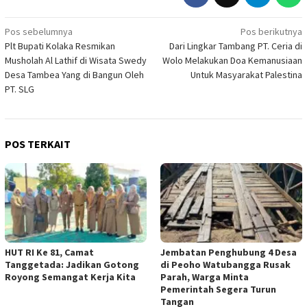
Navigasi
Pos sebelumnya
Pos berikutnya
Plt Bupati Kolaka Resmikan
Dari Lingkar Tambang PT. Ceria di
pos
Musholah Al Lathif di Wisata Swedy
Wolo Melakukan Doa Kemanusiaan
Desa Tambea Yang di Bangun Oleh
Untuk Masyarakat Palestina
PT. SLG
POS TERKAIT
HUT RI Ke 81, Camat
Jembatan Penghubung 4 Desa
Tanggetada: Jadikan Gotong
di Peoho Watubangga Rusak
Royong Semangat Kerja Kita
Parah, Warga Minta
Pemerintah Segera Turun
Tangan