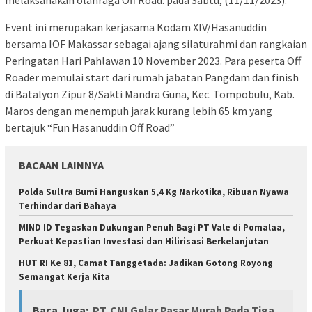
Event ini merupakan kerjasama Kodam XIV/Hasanuddin
bersama IOF Makassar sebagai ajang silaturahmi dan rangkaian
Peringatan Hari Pahlawan 10 November 2023. Para peserta Off
Roader memulai start dari rumah jabatan Pangdam dan finish
di Batalyon Zipur 8/Sakti Mandra Guna, Kec. Tompobulu, Kab.
Maros dengan menempuh jarak kurang lebih 65 km yang
bertajuk “Fun Hasanuddin Off Road”
BACAAN LAINNYA
Polda Sultra Bumi Hanguskan 5,4 Kg Narkotika, Ribuan Nyawa
Terhindar dari Bahaya
MIND ID Tegaskan Dukungan Penuh Bagi PT Vale di Pomalaa,
Perkuat Kepastian Investasi dan Hilirisasi Berkelanjutan
HUT RI Ke 81, Camat Tanggetada: Jadikan Gotong Royong
Semangat Kerja Kita
Baca Juga:
PT. CNI Gelar Pasar Murah Pada Tiga