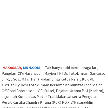
MAKASSAR,
MNN.COM
—
Tak hanya hobi berolahraga lari,
Pangdam XIV/Hasanuddin Mayjen TNI Dr. Totok Imam Santoso,
S.I.P., S.Sos., M.Tr. (Han)., didampingi Ketua Persit KCK PD
XIV/Hsn Ny. Desi Totok Imam bersama Komunitas Indonesian
Off Road Federation (IOF) Sulsel, Pejabat Utama PJU (Kodam),
sejumlah Komunitas Motor Trail Makassar serta Pengurus
Persit Kartika Chandra Kirana (KCK) PD XIV/Hasanuddin
melaksanakan olahraga Off Road. pada Sabtu, (11/11/2023).