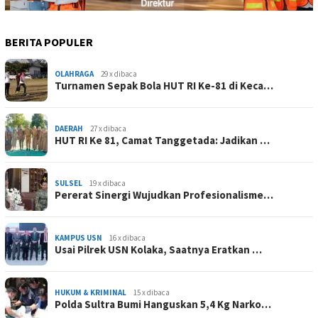
BERITA POPULER
OLAHRAGA
29 x dibaca
Turnamen Sepak Bola HUT RI Ke-81 di Keca…
DAERAH
27 x dibaca
HUT RI Ke 81, Camat Tanggetada: Jadikan …
SULSEL
19 x dibaca
Pererat Sinergi Wujudkan Profesionalisme…
KAMPUS USN
16 x dibaca
Usai Pilrek USN Kolaka, Saatnya Eratkan …
HUKUM & KRIMINAL
15 x dibaca
Polda Sultra Bumi Hanguskan 5,4 Kg Narko…