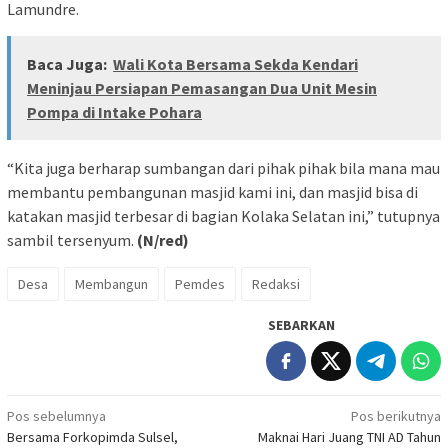
Lamundre.
Baca Juga:
Wali Kota Bersama Sekda Kendari
Meninjau Persiapan Pemasangan Dua Unit Mesin
Pompa di Intake Pohara
“Kita juga berharap sumbangan dari pihak pihak bila mana mau
membantu pembangunan masjid kami ini, dan masjid bisa di
katakan masjid terbesar di bagian Kolaka Selatan ini,” tutupnya
sambil tersenyum.
(N/red)
Desa
Membangun
Pemdes
Redaksi
SEBARKAN
Navigasi
Pos sebelumnya
Pos berikutnya
Bersama Forkopimda Sulsel,
Maknai Hari Juang TNI AD Tahun
pos