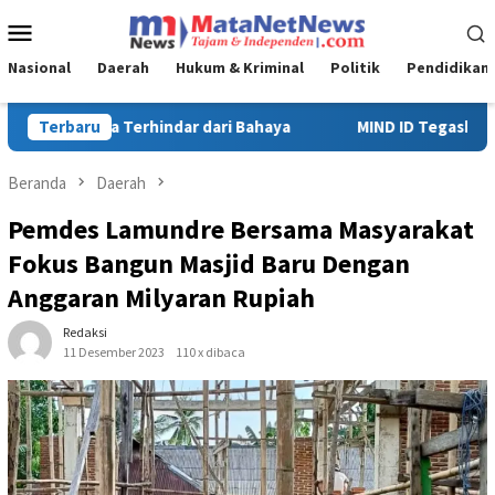
Loncat
Menu
ke
Mobile
konten
Nasional
Daerah
Hukum & Kriminal
Politik
Pendidikan
Terbaru
MIND ID Tegaskan Dukungan Penuh Bagi PT Vale di Pomalaa
Beranda
Daerah
Pemdes Lamundre Bersama Masyarakat
Fokus Bangun Masjid Baru Dengan
Anggaran Milyaran Rupiah
Redaksi
11 Desember 2023
110 x dibaca