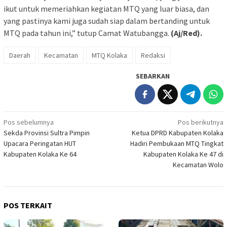
ikut untuk memeriahkan kegiatan MTQ yang luar biasa, dan
yang pastinya kami juga sudah siap dalam bertanding untuk
MTQ pada tahun ini,” tutup Camat Watubangga.
(Aj/Red).
Daerah
Kecamatan
MTQ Kolaka
Redaksi
SEBARKAN
Navigasi
Pos sebelumnya
Pos berikutnya
Sekda Provinsi Sultra Pimpin
Ketua DPRD Kabupaten Kolaka
pos
Upacara Peringatan HUT
Hadiri Pembukaan MTQ Tingkat
Kabupaten Kolaka Ke 64
Kabupaten Kolaka Ke 47 di
Kecamatan Wolo
POS TERKAIT