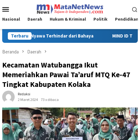
Loncat
Menu
ke
Mobile
konten
Nasional
Daerah
Hukum & Kriminal
Politik
Pendidikan
MIND ID Tegaskan Dukungan Penuh Bagi PT Vale di Pomalaa, Pe
Terbaru
Beranda
Daerah
Kecamatan Watubangga Ikut
Memeriahkan Pawai Ta’aruf MTQ Ke-47
Tingkat Kabupaten Kolaka
Redaksi
2 Maret 2024
73 x dibaca