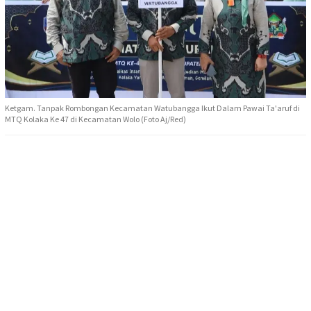
Ketgam. Tanpak Rombongan Kecamatan Watubangga Ikut Dalam Pawai Ta'aruf di
MTQ Kolaka Ke 47 di Kecamatan Wolo (Foto Aj/Red)