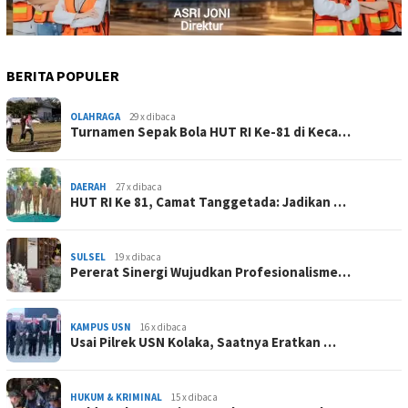
BERITA POPULER
OLAHRAGA
29 x dibaca
Turnamen Sepak Bola HUT RI Ke-81 di Keca…
DAERAH
27 x dibaca
HUT RI Ke 81, Camat Tanggetada: Jadikan …
SULSEL
19 x dibaca
Pererat Sinergi Wujudkan Profesionalisme…
KAMPUS USN
16 x dibaca
Usai Pilrek USN Kolaka, Saatnya Eratkan …
HUKUM & KRIMINAL
15 x dibaca