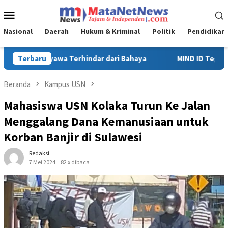
Loncat
Menu
ke
Mobile
konten
Nasional
Daerah
Hukum & Kriminal
Politik
Pendidikan
MIND ID Tegaskan Dukungan Penuh Bagi PT Vale di Pomalaa, Perku
Terbaru
Beranda
Kampus USN
Mahasiswa USN Kolaka Turun Ke Jalan
Menggalang Dana Kemanusiaan untuk
Korban Banjir di Sulawesi
Redaksi
7 Mei 2024
82 x dibaca