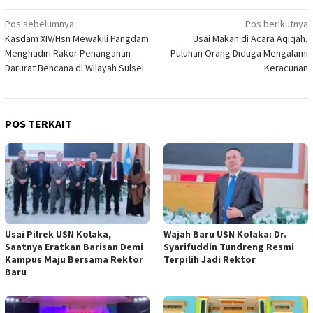
Navigasi
Pos sebelumnya
Pos berikutnya
Kasdam XIV/Hsn Mewakili Pangdam
Usai Makan di Acara Aqiqah,
pos
Menghadiri Rakor Penanganan
Puluhan Orang Diduga Mengalami
Darurat Bencana di Wilayah Sulsel
Keracunan
POS TERKAIT
Usai Pilrek USN Kolaka,
Wajah Baru USN Kolaka: Dr.
Saatnya Eratkan Barisan Demi
Syarifuddin Tundreng Resmi
Kampus Maju Bersama Rektor
Terpilih Jadi Rektor
Baru