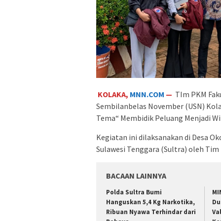
KOLAKA,
MNN.COM
—
TIm PKM Fakul
Sembilanbelas November (USN) Kol
Tema“ Membidik Peluang Menjadi Wir
Kegiatan ini dilaksanakan di Desa 
Sulawesi Tenggara (Sultra) oleh Tim
BACAAN LAINNYA
Polda Sultra Bumi
MI
Hanguskan 5,4 Kg Narkotika,
Du
Ribuan Nyawa Terhindar dari
Va