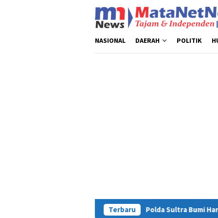
Loncat
ke
konten
NASIONAL
DAERAH
POLITIK
H
Polda Sultra Bumi Hanguskan 5,4 Kg Narkotika
Terbaru