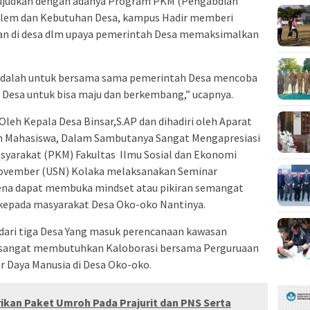
judkan dengan adanya Program PKM (Pengabdian
oblem dan Kebutuhan Desa, kampus Hadir memberi
an di desa dlm upaya pemerintah Desa memaksimalkan
 adalah untuk bersama sama pemerintah Desa mencoba
 Desa untuk bisa maju dan berkembang,” ucapnya.
leh Kepala Desa Binsar,S.AP dan dihadiri oleh Aparat
n Mahasiswa, Dalam Sambutanya Sangat Mengapresiasi
yarakat (PKM) Fakultas Ilmu Sosial dan Ekonomi
 November (USN) Kolaka melaksanakan Seminar
rena dapat membuka mindset atau pikiran semangat
epada masyarakat Desa Oko-oko Nantinya.
 dari tiga Desa Yang masuk perencanaan kawasan
u sangat membutuhkan Kaloborasi bersama Perguruaan
Daya Manusia di Desa Oko-oko.
ikan Paket Umroh Pada Prajurit dan PNS Serta