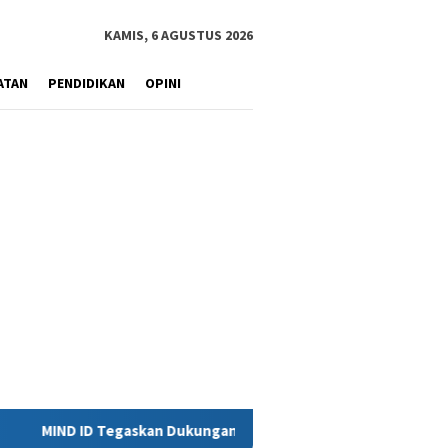
KAMIS, 6 AGUSTUS 2026
ATAN
PENDIDIKAN
OPINI
ukungan Penuh Bagi PT Vale di Pomalaa, Perkuat Kepastian Invest