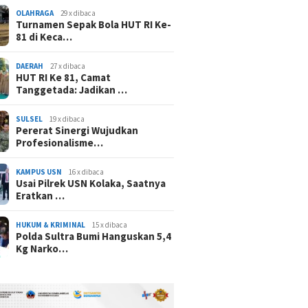
OLAHRAGA
29 x dibaca
Turnamen Sepak Bola HUT RI Ke-
81 di Keca…
DAERAH
27 x dibaca
HUT RI Ke 81, Camat
Tanggetada: Jadikan …
SULSEL
19 x dibaca
Pererat Sinergi Wujudkan
Profesionalisme…
KAMPUS USN
16 x dibaca
Usai Pilrek USN Kolaka, Saatnya
Eratkan …
HUKUM & KRIMINAL
15 x dibaca
Polda Sultra Bumi Hanguskan 5,4
Kg Narko…