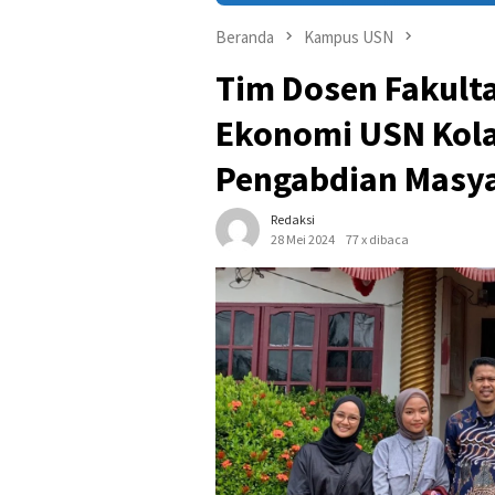
Beranda
Kampus USN
Tim Dosen Fakulta
Ekonomi USN Kola
Pengabdian Masya
Redaksi
28 Mei 2024
77 x dibaca