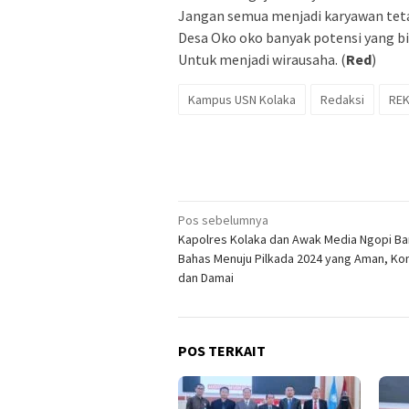
Jangan semua menjadi karyawan teta
Desa Oko oko banyak potensi yang b
Untuk menjadi wirausaha. (
Red
)
Kampus USN Kolaka
Redaksi
RE
Navigasi
Pos sebelumnya
Kapolres Kolaka dan Awak Media Ngopi B
pos
Bahas Menuju Pilkada 2024 yang Aman, Ko
dan Damai
POS TERKAIT