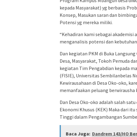
Program Kampus Mbangun desa diwu
kepada Masyarakat) yg berbasis Pr
Konsep, Masukan saran dan bimbing
Potensi yg mereka miliki.
“Kehadiran kami sebagai akademisi
menganalisis potensi dan kebutuhan
Dan kegiatan PKM di Buka Langsung O
Desa, Masyarakat, Tokoh Pemuda da
kegiatan Tim Pengabdian kepada mas
(FISIE), Universitas Sembilanbelas
Kewirausahaan di Desa Oko-oko, ka
memanfaakan peluang berwirausha k
Dan Desa Oko-oko adalah salah satu
Ekonomi Khusus (KEK) Maka dari it
Tinggi dalam Pengambangan Sumber 
Baca Juga:
Dandrem 143/HO Ber