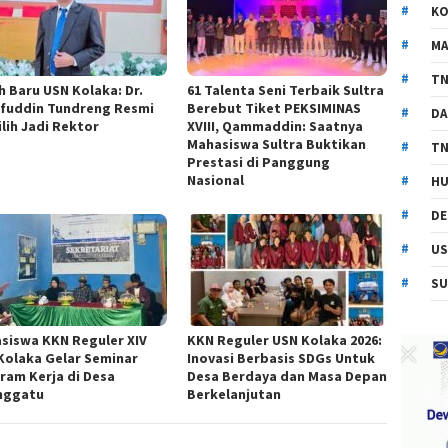
KO
MA
TN
h Baru USN Kolaka: Dr.
61 Talenta Seni Terbaik Sultra
ifuddin Tundreng Resmi
Berebut Tiket PEKSIMINAS
DA
ilih Jadi Rektor
XVIII, Qammaddin: Saatnya
Mahasiswa Sultra Buktikan
TN
Prestasi di Panggung
Nasional
HU
DE
US
SU
siswa KKN Reguler XIV
KKN Reguler USN Kolaka 2026:
Kolaka Gelar Seminar
Inovasi Berbasis SDGs Untuk
ram Kerja di Desa
Desa Berdaya dan Masa Depan
nggatu
Berkelanjutan