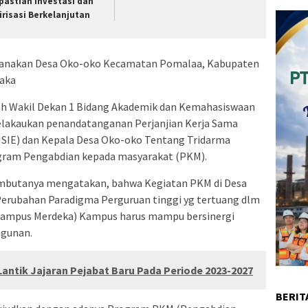
pastian Investasi dan
lirisasi Berkelanjutan
aksanakan Desa Oko-oko Kecamatan Pomalaa, Kabupaten
laka
oleh Wakil Dekan 1 Bidang Akademik dan Kemahasiswaan
melakaukan penandatanganan Perjanjian Kerja Sama
FISIE) dan Kepala Desa Oko-oko Tentang Tridarma
ogram Pengabdian kepada masyarakat (PKM).
Sambutanya mengatakan, bahwa Kegiatan PKM di Desa
Perubahan Paradigma Perguruan tinggi yg tertuang dlm
Kampus Merdeka) Kampus harus mampu bersinergi
ngunan.
antik Jajaran Pejabat Baru Pada Periode 2023-2027
BERIT