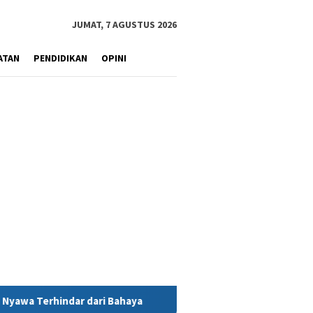
JUMAT, 7 AGUSTUS 2026
ATAN
PENDIDIKAN
OPINI
a
MIND ID Tegaskan Dukungan Penuh Bagi PT Vale di Pomala