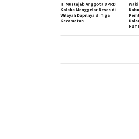
H. Mustajab Anggota DPRD
Waki
Kolaka Menggelar Reses di
Kabu
Wilayah Dapilnya di Tiga
Pemb
Kecamatan
Dala
HUT 