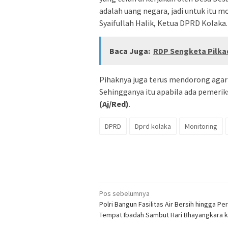
adalah uang negara, jadi untuk itu 
Syaifullah Halik, Ketua DPRD Kolaka.
Baca Juga:
RDP Sengketa Pilka
Pihaknya juga terus mendorong agar
Sehingganya itu apabila ada pemerik
(Aj/Red)
.
DPRD
Dprd kolaka
Monitoring
Navigasi
Pos sebelumnya
Polri Bangun Fasilitas Air Bersih hingga Per
pos
Tempat Ibadah Sambut Hari Bhayangkara 