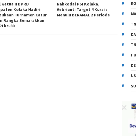
KO
l Ketua II DPRD
Nahkodai PSI Kolaka,
paten Kolaka Hadiri
Vebrianti Target 4 Kursi :
MA
ukaan Turnamen Catur
Menuju BERAMAL 2 Periode
m Rangka Semarakkan
TN
RI ke-80
DA
TN
HU
DE
US
SU