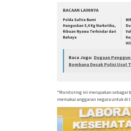
BACAAN LAINNYA
Polda Sultra Bumi
MI
Hanguskan 5,4 Kg Narkotika,
Du
Ribuan Nyawa Terhindar dari
Va
Bahaya
Ke
Hi
Baca Juga:
Dugaan Pengguna
Bombana Desak Polisi Usut 
“Monitoring ini merupakan sebagai 
memakai anggaran negara untuk di t