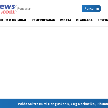
Pencarian
UKUM & KRIMINAL
PEMERINTAHAN
WISATA
OLAHRAGA
KESEH
 Hanguskan 5,4 Kg Narkotika, Ribuan Nyawa Terhindar dari Bahay