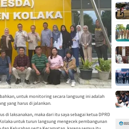
hkan, untuk monitoring secara langsung ini adalah
g yang harus di jalankan.
s di laksanakan, maka dari itu saya sebagai ketua DPRD
 Kolaka untuk turun langsung mengecek pembangunan
sa dan Kelurahan serta Kecamatan, karena semua itu