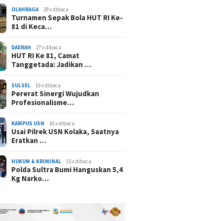
OLAHRAGA
29 x dibaca
Turnamen Sepak Bola HUT RI Ke-
81 di Keca…
DAERAH
27 x dibaca
HUT RI Ke 81, Camat
Tanggetada: Jadikan …
SULSEL
19 x dibaca
Pererat Sinergi Wujudkan
Profesionalisme…
KAMPUS USN
16 x dibaca
Usai Pilrek USN Kolaka, Saatnya
Eratkan …
HUKUM & KRIMINAL
15 x dibaca
Polda Sultra Bumi Hanguskan 5,4
Kg Narko…