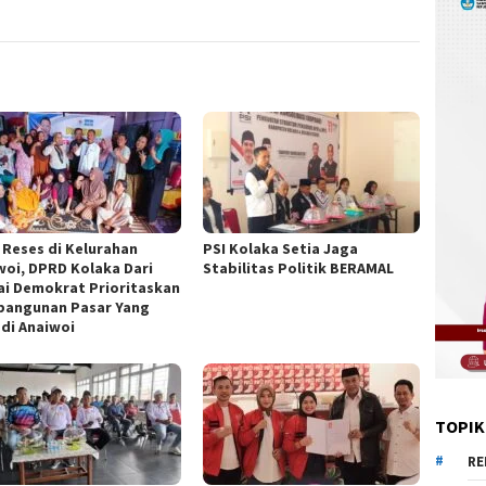
l Reses di Kelurahan
PSI Kolaka Setia Jaga
woi, DPRD Kolaka Dari
Stabilitas Politik BERAMAL
ai Demokrat Prioritaskan
angunan Pasar Yang
 di Anaiwoi
TOPIK
RE