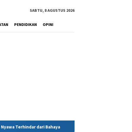
SABTU, 8 AGUSTUS 2026
ATAN
PENDIDIKAN
OPINI
ahaya
MIND ID Tegaskan Dukungan Penuh Bagi PT Vale di P