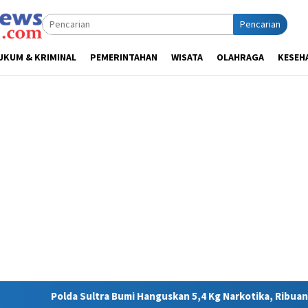
Pencarian
UKUM & KRIMINAL
PEMERINTAHAN
WISATA
OLAHRAGA
KESEH
Bumi Hanguskan 5,4 Kg Narkotika, Ribuan Nyawa Terhindar dari B