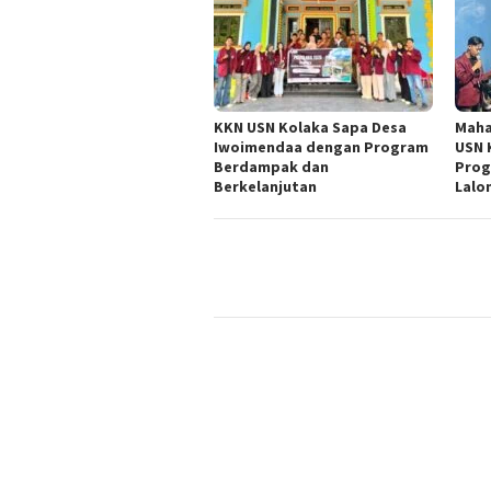
KKN USN Kolaka Sapa Desa
Maha
Iwoimendaa dengan Program
USN 
Berdampak dan
Prog
Berkelanjutan
Lalo