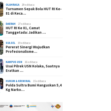
OLAHRAGA
29 x dibaca
Turnamen Sepak Bola HUT RI Ke-
81 di Keca…
DAERAH
27 x dibaca
HUT RI Ke 81, Camat
Tanggetada: Jadikan …
SULSEL
19 x dibaca
Pererat Sinergi Wujudkan
Profesionalisme…
KAMPUS USN
16 x dibaca
Usai Pilrek USN Kolaka, Saatnya
Eratkan …
HUKUM & KRIMINAL
15 x dibaca
Polda Sultra Bumi Hanguskan 5,4
Kg Narko…