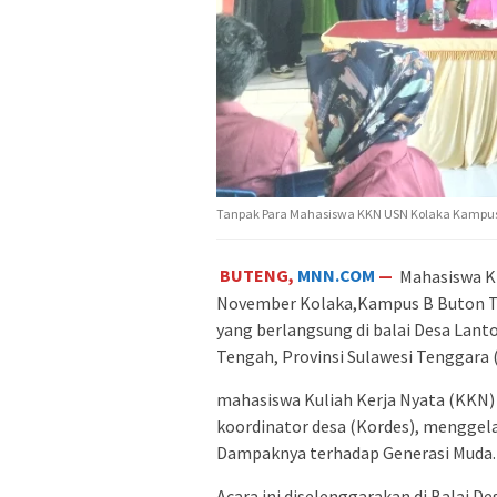
Tanpak Para Mahasiswa KKN USN Kolaka Kampus 
BUTENG,
MNN.COM
—
Mahasiswa K
November Kolaka,Kampus B Buton Te
yang berlangsung di balai Desa La
Tengah, Provinsi Sulawesi Tenggara (
mahasiswa Kuliah Kerja Nyata (KKN) 
koordinator desa (Kordes), menggela
Dampaknya terhadap Generasi Muda.
Acara ini diselenggarakan di Balai