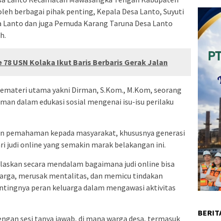
oleh berbagai pihak penting, Kepala Desa Lanto, Suyuti
sa Lanto dan juga Pemuda Karang Taruna Desa Lanto
h.
 78 USN Kolaka Ikut Baris Berbaris Gerak Jalan
pemateri utama yakni Dirman, S.Kom., M.Kom, seorang
man dalam edukasi sosial mengenai isu-isu perilaku
kan pemahaman kepada masyarakat, khususnya generasi
i judi online yang semakin marak belakangan ini.
askan secara mendalam bagaimana judi online bisa
arga, merusak mentalitas, dan memicu tindakan
entingnya peran keluarga dalam mengawasi aktivitas
BERIT
engan sesi tanya jawab, di mana warga desa, termasuk