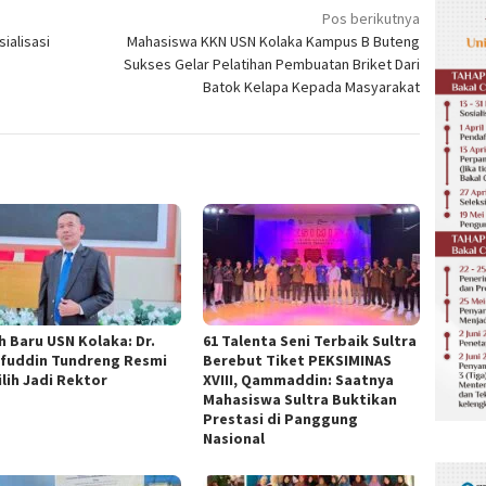
Pos berikutnya
ialisasi
Mahasiswa KKN USN Kolaka Kampus B Buteng
Sukses Gelar Pelatihan Pembuatan Briket Dari
Batok Kelapa Kepada Masyarakat
h Baru USN Kolaka: Dr.
61 Talenta Seni Terbaik Sultra
ifuddin Tundreng Resmi
Berebut Tiket PEKSIMINAS
ilih Jadi Rektor
XVIII, Qammaddin: Saatnya
Mahasiswa Sultra Buktikan
Prestasi di Panggung
Nasional