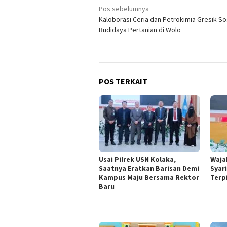
Navigasi
Pos sebelumnya
Kaloborasi Ceria dan Petrokimia Gresik Sos
pos
Budidaya Pertanian di Wolo
POS TERKAIT
Usai Pilrek USN Kolaka,
Waja
Saatnya Eratkan Barisan Demi
Syar
Kampus Maju Bersama Rektor
Terp
Baru