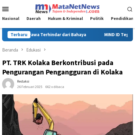
Loncat
Menu
ke
Mobile
konten
Nasional
Daerah
Hukum & Kriminal
Politik
Pendidikan
a
Terbaru
MIND ID Tegaskan Dukungan Penuh Bagi PT Vale di Pomala
Beranda
Edukasi
PT. TRK Kolaka Berkontribusi pada
Pengurangan Pengangguran di Kolaka
Redaksi
26 Februari 2025
662 x dibaca