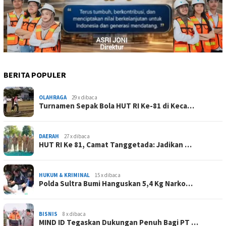
BERITA POPULER
OLAHRAGA
29 x dibaca
Turnamen Sepak Bola HUT RI Ke-81 di Keca…
DAERAH
27 x dibaca
HUT RI Ke 81, Camat Tanggetada: Jadikan …
HUKUM & KRIMINAL
15 x dibaca
Polda Sultra Bumi Hanguskan 5,4 Kg Narko…
BISNIS
8 x dibaca
MIND ID Tegaskan Dukungan Penuh Bagi PT …