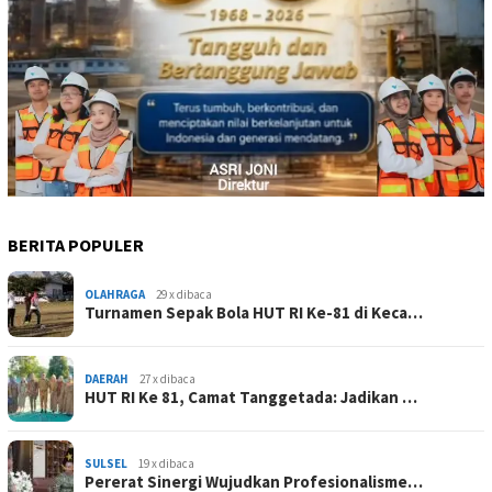
BERITA POPULER
OLAHRAGA
29 x dibaca
Turnamen Sepak Bola HUT RI Ke-81 di Keca…
DAERAH
27 x dibaca
HUT RI Ke 81, Camat Tanggetada: Jadikan …
SULSEL
19 x dibaca
Pererat Sinergi Wujudkan Profesionalisme…