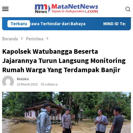
Loncat
Menu
ke
Mobile
konten
MIND ID Tegaskan Dukungan Penuh Bagi PT Vale di Pomalaa, Perk
Terbaru
Beranda
Peristiwa
Kapolsek Watubangga Beserta
Jajarannya Turun Langsung Monitoring
Rumah Warga Yang Terdampak Banjir
Redaksi
23 Maret 2025
53 x dibaca